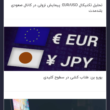
تحلیل تکنیکال EUR/USD: پیمایش نزولی در کانال صعودی
بلندمدت
یورو ین: طناب کشی در سطوح کلیدی