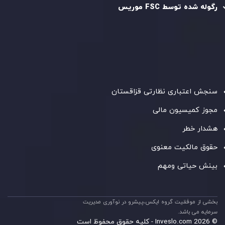
رگوله شده توسط FSC موریس
شرکت
Inveslo Limited
، ثبت‌شده در موریس با شماره ثبت
C230595
و دفتر مرکزی در
C/o Legacy Capital Ltd. Second
Floor, Suite 201, The Catalyst Ebene
، تحت نظارت کمیسیون
خدمات مالی جمهوری موریس فعالیت می‌کند. این شرکت با
داشتن مجوز معامله‌گری سرمایه‌گذاری،
GB25205645
، به رعایت
دقیق استانداردهای نظارتی پایبند است و محیطی امن و شفاف
برای معاملات جهانی و حفاظت از مشتریان فراهم می‌آورد.
سنجش اعتباری نظارتی قزاقستان
مجوز کمیسیون مالی
هشدار خطر
حقوق مالکیت معنوی
بینش حیاتی ومهم
بخشی از موفقیت گروه ایکس،پیشرو در نوآوری مدیریت
سرمایه می باشد.
© 2026 Inveslo.com - کلیه حقوق محفوظ است