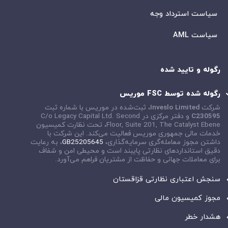
سیاست استرداد وجه
سیاست AML
رگوله و تایید شده
رگوله شده توسط FSC موریس
شرکت
Inveslo Limited
، ثبت‌شده در موریس با شماره ثبت
C230595
و دفتر مرکزی در
C/o Legacy Capital Ltd. Second
Floor, Suite 201, The Catalyst Ebene
، تحت نظارت کمیسیون
خدمات مالی جمهوری موریس فعالیت می‌کند. این شرکت با
داشتن مجوز معامله‌گری سرمایه‌گذاری،
GB25205645
، به رعایت
دقیق استانداردهای نظارتی پایبند است و محیطی امن و شفاف
برای معاملات جهانی و حفاظت از مشتریان فراهم می‌آورد.
سنجش اعتباری نظارتی قزاقستان
مجوز کمیسیون مالی
هشدار خطر