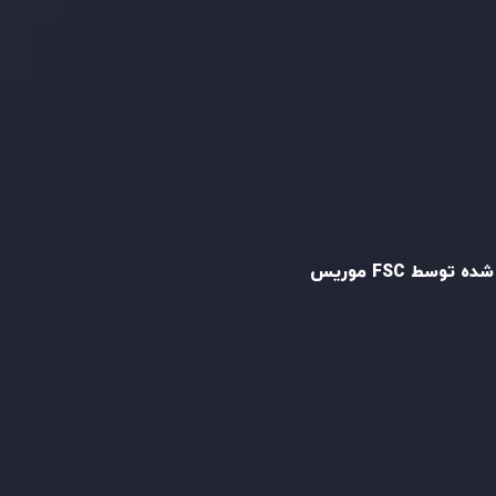
و تایید شده
ه توسط FSC موریس
Inveslo Limited
، ثبت‌شده در موریس با شماره
C23059
و دفتر مرکزی در
C/o Legacy Capital
،
Ltd. Second Floor, Suite 201, The Catalyst
ظارت کمیسیون خدمات مالی جمهوری موریس
 می‌کند. این شرکت با داشتن مجوز معامله‌گری
‌گذاری،
GB25205645
، به رعایت دقیق
اردهای نظارتی پایبند است و محیطی امن و
رای معاملات جهانی و حفاظت از مشتریان
می‌آورد.