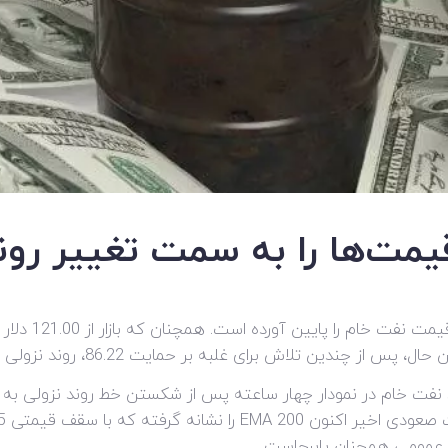
یمت‌ها را به سمت تغییر رو
برای غلبه بر حمایت 86.22، روند نزولی شتاب خود را از دست داده است.
فت خام در نمودار چهار ساعته پس از شکستن خط روند نزولی به س
ی عمومی همچنان پابرجاست.