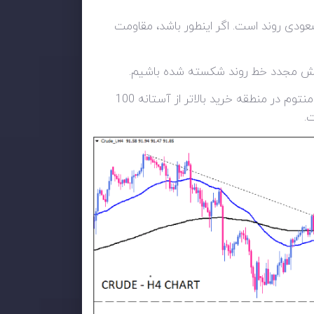
ودی روند است. اگر اینطور باشد، مقاومت
نوسانگرهای مومنتوم کوتاه مدت از سوگیری صعودی پشتیبانی می کنند. RSI در منطقه خرید روند صعودی دارد. مومنتوم در منطقه خرید بالاتر از آستانه 100