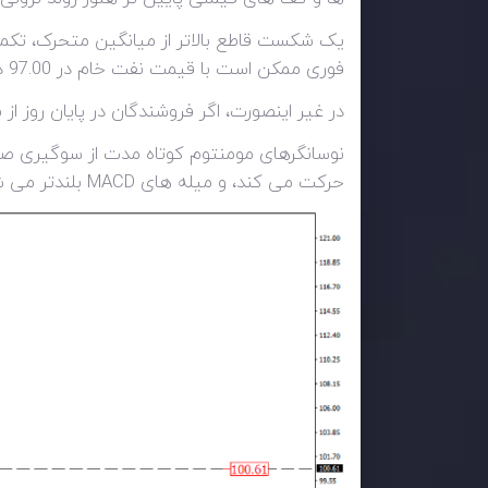
یک شکست قاطع بالاتر از میانگین متحرک، تکمی
فوری ممکن است با قیمت نفت خام در 97.00 دلار مواجه شود
در غیر اینصورت، اگر فروشندگان در پایان روز از بالاترین نرخ روز دوشنبه در 91.60 دفاع کنند، م
حرکت می کند، و میله های MACD بلندتر می شوند، که نشان می دهد تفاوت بین دو میانگین در حال افزایش است.