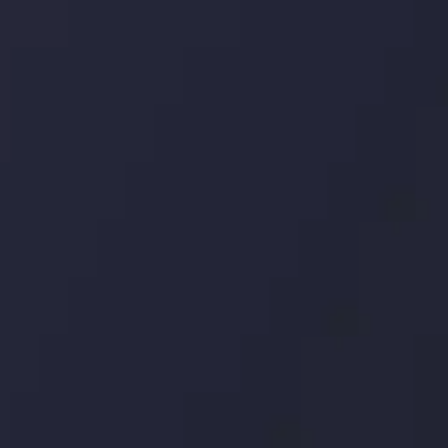
ودارها و روندها می باشد، فرصت های ایده آل سودآور را برای معاملات روزمره 
طلا افول می کند؟
توسط
ysis Team
مشاهده بیشتر