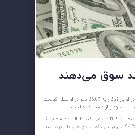
ند سوق می‌دهند
ترس از رکود و تضعیف تقاضا در سرتاسر جهان قیمت نفت خام را پایین آورده است. همچنان که بازار از 121.00 دلار در اوایل ژوئن به 86.00 دلار در اواسط آگوست
مت بالا، تلاش می کند تا بالاترین سطح یک
هفته‌ای را در 91.60 دلار از میان بردارد. بریک اوت صعودی اخیر اکنون EMA 200 را نشانه گرفته که با سقف قیمتی 94.25 برابری می کند. با این حال، با وجود سقف