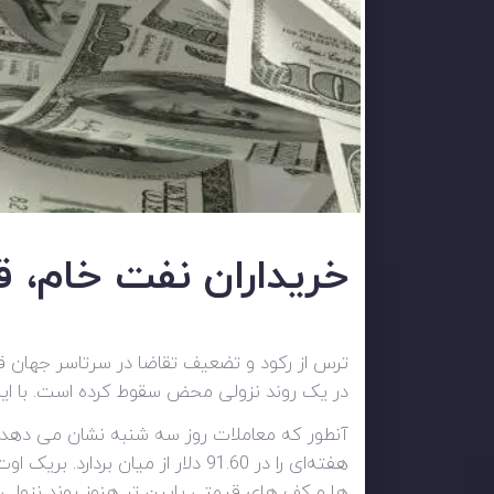
خریداران نفت خام، ق
در یک روند نزولی محض سقوط کرده است. با این حال، پس از چندین تلاش 
آنطور که معاملات روز سه شنبه نشان می دهد ن
ها و کف های قیمتی پایین تر هنوز روند نزول