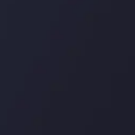
درباره ما
بررسی
سپرده ها و برداشت ها
کپی ت
شرکا
با ما 
بیانیه سلب مسئولیت
قراردا
ریسک