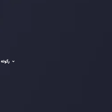
رگوله 
 حساب ها
سیاست حفظ حریم
خصوصی
ریدینگ
رگوله شد
سیاست استرداد وجه
شرکت
تماس بگیرید
ثبت
5
سیاست AML
 Ebene
د مشتری
تحت ن
فعالیت
سرمایه
استاند
شفاف ب
فراهم 