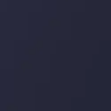
خود
جدیدترین تغییرات
یورو / دلار استرالیا: سوگیری نزولی پایین تر از
میانگین م
Inveslo Anal
مشاهده بیشتر