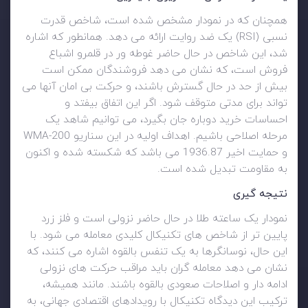
همچنان که در نمودار مشخص شده است، شاخص قدرت
نسبی (RSI) یک ضد روایت ارائه می دهد. همانطور که اشاره
شد، این شاخص در حال حاضر غوطه ور در قلمرو اشباع
فروش است، که نشان می دهد فروشندگان ممکن است
بیش از حد در حال گسترش باشند، و حرکت بی امان آنها می
تواند برای مدتی متوقف شود. اگر این اتفاق بیفتد و
احساسات خرید دوباره جان بگیرد، می توانیم شاهد یک
مرحله اصلاحی باشیم. اهداف اولیه در این سناریو 200-WMA
و حمایت اخیر 1936.87 می باشد که شکسته شده و اکنون
به مقاومت تبدیل شده است.
نتیجه گیری
نمودار یک ساعته طلا در حال حاضر نزولی است و فلز زرد
پایین تر از شاخص های تکنیکال کلیدی معامله می شود. با
این حال، نوسانگرها به یک تنفس بالقوه اشاره می کنند، که
نشان می دهد معامله گران باید مراقب حرکت های نزولی
ادامه دار و اصلاحات صعودی بالقوه باشند. مانند همیشه،
ترکیب این دیدگاه تکنیکال با رویدادهای اقتصادی جهانی، به