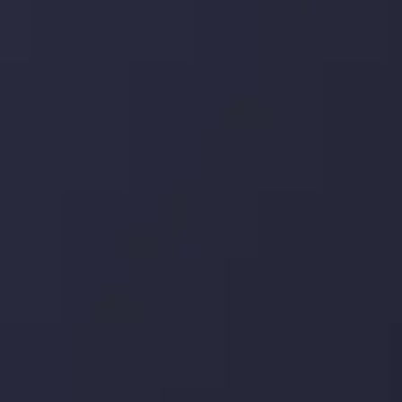
یورو / دلار استرالیا: سوگیری نزولی پایین تر از
میانگین م
توسط
Inveslo Analysis Team