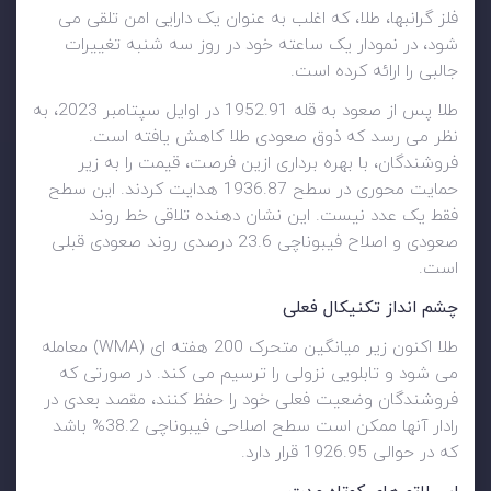
فلز گرانبها، طلا، که اغلب به عنوان یک دارایی امن تلقی می
شود، در نمودار یک ساعته خود در روز سه شنبه تغییرات
جالبی را ارائه کرده است.
طلا پس از صعود به قله 1952.91 در اوایل سپتامبر 2023، به
نظر می رسد که ذوق صعودی طلا کاهش یافته است.
فروشندگان، با بهره برداری ازین فرصت، قیمت را به زیر
حمایت محوری در سطح 1936.87 هدایت کردند. این سطح
فقط یک عدد نیست. این نشان دهنده تلاقی خط روند
صعودی و اصلاح فیبوناچی 23.6 درصدی روند صعودی قبلی
است.
چشم انداز تکنیکال فعلی
طلا اکنون زیر میانگین متحرک 200 هفته ای (WMA) معامله
می شود و تابلویی نزولی را ترسیم می کند. در صورتی که
فروشندگان وضعیت فعلی خود را حفظ کنند، مقصد بعدی در
رادار آنها ممکن است سطح اصلاحی فیبوناچی 38.2% باشد
که در حوالی 1926.95 قرار دارد.