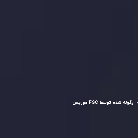
بررسی حساب ها
کپی تریدینگ
قرارداد مشتری
سیاست حفظ حریم خصوصی
سیاست استرداد وجه
سیاست AML
رگوله و تایید شده
رگوله شده توسط FSC موریس
شرکت
Inveslo Limited
، ثبت‌شده در موریس با شماره ثبت
C230595
و دفتر مرکزی در
C/o Legacy Capital Ltd. Second
Floor, Suite 201, The Catalyst Ebene
، تحت نظارت کمیسیون
خدمات مالی جمهوری موریس فعالیت می‌کند. این شرکت با
داشتن مجوز معامله‌گری سرمایه‌گذاری،
GB25205645
، به رعایت
دقیق استانداردهای نظارتی پایبند است و محیطی امن و شفاف