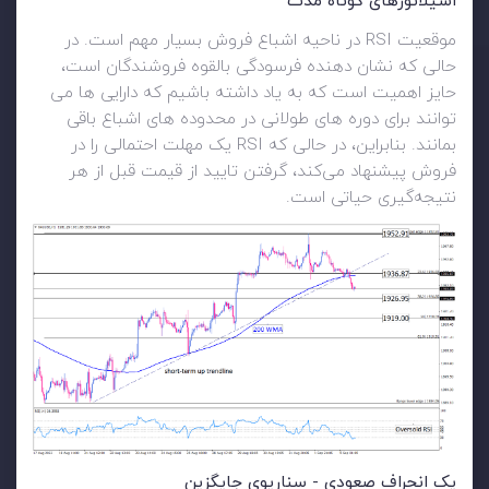
اسیلاتورهای کوتاه مدت
موقعیت RSI در ناحیه اشباع فروش بسیار مهم است. در
حالی که نشان دهنده فرسودگی بالقوه فروشندگان است،
حایز اهمیت است که به یاد داشته باشیم که دارایی ها می
توانند برای دوره های طولانی در محدوده های اشباع باقی
بمانند. بنابراین، در حالی که RSI یک مهلت احتمالی را در
فروش پیشنهاد می‌کند، گرفتن تایید از قیمت قبل از هر
نتیجه‌گیری حیاتی است.
یک انحراف صعودی - سناریوی جایگزین