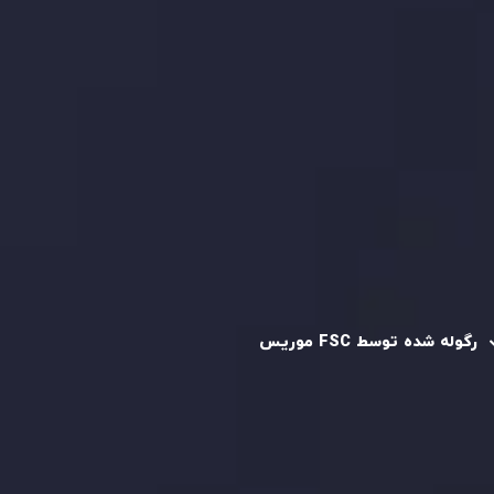
کپی تریدینگ
قرارداد مشتری
سیاست حفظ حریم خصوصی
سیاست استرداد وجه
سیاست AML
رگوله و تایید شده
رگوله شده توسط FSC موریس
شرکت
Inveslo Limited
، ثبت‌شده در موریس با شماره ثبت
C230595
و دفتر مرکزی در
C/o Legacy Capital Ltd. Second
Floor, Suite 201, The Catalyst Ebene
، تحت نظارت کمیسیون
خدمات مالی جمهوری موریس فعالیت می‌کند. این شرکت با
داشتن مجوز معامله‌گری سرمایه‌گذاری،
GB25205645
، به رعایت
دقیق استانداردهای نظارتی پایبند است و محیطی امن و شفاف
برای معاملات جهانی و حفاظت از مشتریان فراهم می‌آورد.