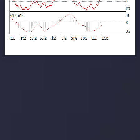
تحلیل تکنیکال
با کمک بینش های عمیق تکنیکال ما که متشکل از حقایق،
نمودارها و روندها می باشد، فرصت های ایده آل سودآور را برای
معاملات روزمره خود کشف کنید.
جدیدترین تغییرات
یورو / دلار استرالیا: سوگیری نزولی پایین تر از
میانگین م