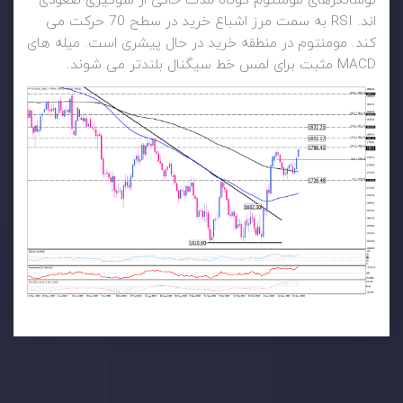
نوسانگرهای مومنتوم کوتاه مدت حاکی از سوگیری صعودی
اند. RSI به سمت مرز اشباع خرید در سطح 70 حرکت می
کند. مومنتوم در منطقه خرید در حال پیشری است. میله های
MACD مثبت برای لمس خط سیگنال بلندتر می شوند.
تحلیل تکنیکال