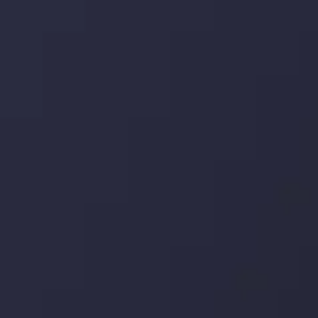
با کمک بینش های عمیق تکنیکال ما که متشکل از حقایق،
نمودارها و روندها می باشد، فرصت های ایده آل سودآور را برای
معاملات روزمره خود کشف کنید.
جدیدترین تغییرات
یورو / دلار استرالیا: سوگیری نزولی پایین تر از
میانگین م
توسط
Inveslo Analysis Team