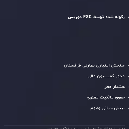
رگوله و تایید شده
رگوله شده توسط FSC موریس
شرکت
Inveslo Limited
، ثبت‌شده در موریس با شماره ثبت
C230595
و دفتر مرکزی در
C/o Legacy Capital Ltd. Second
Floor, Suite 201, The Catalyst Ebene
، تحت نظارت کمیسیون
خدمات مالی جمهوری موریس فعالیت می‌کند. این شرکت با
داشتن مجوز معامله‌گری سرمایه‌گذاری،
GB25205645
، به رعایت
دقیق استانداردهای نظارتی پایبند است و محیطی امن و شفاف
برای معاملات جهانی و حفاظت از مشتریان فراهم می‌آورد.
سنجش اعتباری نظارتی قزاقستان
مجوز کمیسیون مالی
هشدار خطر
حقوق مالکیت معنوی
بینش حیاتی ومهم
بخشی از موفقیت گروه ایکس،پیشرو در نوآوری مدیریت