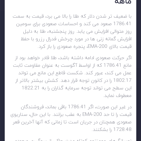
ماهه
با ضعیف تر شدن دلار که طلا را بالا می برد، قیمت به سمت
1786.41 صعود می کند و احساسات صعودی برای سومین
روز متوالی افزایش می یابد. روز پنجشنبه، طلا به دلیل
افزایش گمانه زنی ها در مورد چرخش فدرال رزرو با حفظ
قیمت بالای 200-EMA، پنجره صعودی را باز کرد.
اگر حرکت صعودی ادامه داشته باشد، طلا قادر خواهد بود از
مانع 1786.41 که از اواسط آگوست به عنوان مقاومت ثابت
عمل می کند، عبور کند. شکست قاطع این مانع می تواند
1802.17 را در کانون توجه قرار دهد. کشش بیشتر بالاتر از
این سطح می تواند توجه سرمایه گذاران را به 1822.21
معطوف نماید.
در غیر این صورت، اگر 1786.41 باقی بماند، فروشندگان
قیمت را تا حد 200-EMA به عقب برانند. با این حال، سناریوی
صعودی همچنان در جریان است تا زمانی که آنها آخرین قعر
1728.48 را بشکنند.