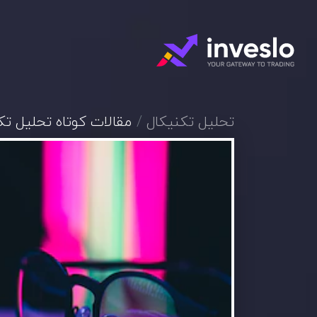
تحلیل تکنیکال
مقالات کوتاه تحلیل تک