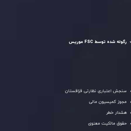
سیاست AML
رگوله و تایید شده
رگوله شده توسط FSC موریس
شرکت
Inveslo Limited
، ثبت‌شده در موریس با شماره ثبت
C230595
و دفتر مرکزی در
C/o Legacy Capital Ltd. Second
Floor, Suite 201, The Catalyst Ebene
، تحت نظارت کمیسیون
خدمات مالی جمهوری موریس فعالیت می‌کند. این شرکت با
داشتن مجوز معامله‌گری سرمایه‌گذاری،
GB25205645
، به رعایت
دقیق استانداردهای نظارتی پایبند است و محیطی امن و شفاف
برای معاملات جهانی و حفاظت از مشتریان فراهم می‌آورد.
سنجش اعتباری نظارتی قزاقستان
مجوز کمیسیون مالی
هشدار خطر
حقوق مالکیت معنوی