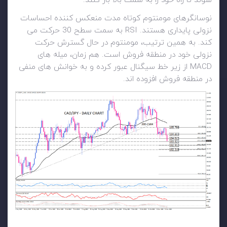
شوند تا راه خود را به سمت بالا باز کنند.
نوسانگرهای مومنتوم کوتاه مدت منعکس کننده احساسات
نزولی پایداری هستند. RSI به سمت سطح 30 حرکت می
کند. به همین ترتیب، مومنتوم در حال گسترش حرکت
نزولی خود در منطقه فروش است. هم زمان، میله های
MACD از زیر خط سیگنال عبور کرده و به خوانش های منفی
در منطقه فروش افزوده اند.