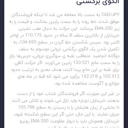
الگوی برگشتی
CAD/JPY به سمت بالا معامله می شد تا اینکه فروشندگان
موفق شدند خط روند را به سمت پایین بشکنند و قیمت را به
زیر 200-EMA برسانند. این حرکت به دنبال عقب نشینی
خریداران از بالاترین سقف 8 ساله در حدود 110.175 در اواخر
اکتبر بود. سپس شکستن خط گردن در سطح 104.693، به
تکمیل شدن یک الگوی برگشتی نزولی موسوم به سقف
دوگانه انجامید. متعاقب غلبه ی سوگیری نزولی، خرس‌ها بازار
را به سمت مانع 103.521 پایین می‌آورند. اگر حرکت کافی
برای غلبه بر این مانع پیدا کنند، هدف بعدی به ترتیب حدود
102.912 و 102.218 برآورد می شود که قبلا در ماه های
جولای و آگوست مشاهده شده بود.
در غیر این صورت، اگر فروشندگان شتاب خود را از دست
بدهند، خریداران دوباره وارد بازار می شوند و تلاش می کنند
تا بخشی از زیان هایشان را با رسیدن به سطح 105.798
جبران نمایند. با این حال، حتی اگر این سطح شکسته شود،
خریداران همچنان باید با دیوار مقاومت 200-EMA روبرو