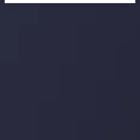
تحلیل تکنیکال
با کمک بینش های عمیق تکنیکال ما که متشکل از حقایق،
نمودارها و روندها می باشد، فرصت های ایده آل سودآور را برای
معاملات روزمره خود کشف کنید.
جدیدترین تغییرات
یورو / دلار استرالیا: سوگیری نزولی پایین تر از
میانگین م
توسط
Inveslo Analysis Team