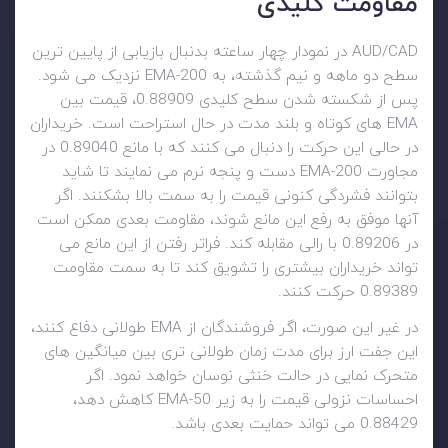
مقاومت کلیدی
AUD/CAD در نمودار چهار ساعته بدنبال بازیابی از پایین ترین
سطح دو ماهه و نیم گذشته، به 200-EMA نزدیک می شود.
پس از شکسته شدن سطح کلیدی 0.88909، قیمت بین
EMA های کوتاه و بلند مدت در حال استراحت است. خریداران
در حالی این حرکت را دنبال می کنند که با مانع 0.89040 در
مجاورت 200-EMA دست و پنجه نرم می نمایند تا شاید
بتوانند فشردگی کنونی قیمت را به سمت بالا بشکنند. اگر
آنها موفق به رفع این مانع شوند، مقاومت بعدی ممکن است
در 0.89206 با رالی مقابله کند. فراتر رفتن از این مانع می
تواند خریداران بیشتری را تشویق کند تا به سمت مقاومت
0.89389 حرکت کنند.
در غیر این صورت، اگر فروشندگان از EMA طولانی دفاع کنند،
این جفت ارز برای مدت زمان طولانی تری بین میانگین های
متحرک نمایی در حالت خنثی نوسان خواهد نمود. اگر
احساسات نزولی قیمت را به زیر 50-EMA کاهش دهد،
0.88429 می تواند حمایت بعدی باشد.