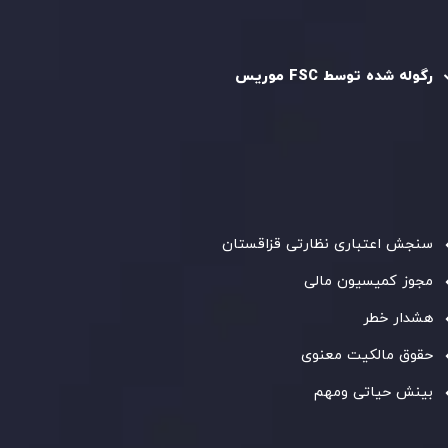
رگوله و تایید شده
رگوله شده توسط FSC موریس
شرکت
Inveslo Limited
، ثبت‌شده در موریس با شماره ثبت
C230595
و دفتر مرکزی در
C/o Legacy Capital Ltd. Second
Floor, Suite 201, The Catalyst Ebene
، تحت نظارت کمیسیون
خدمات مالی جمهوری موریس فعالیت می‌کند. این شرکت با
داشتن مجوز معامله‌گری سرمایه‌گذاری،
GB25205645
، به رعایت
دقیق استانداردهای نظارتی پایبند است و محیطی امن و شفاف
برای معاملات جهانی و حفاظت از مشتریان فراهم می‌آورد.
سنجش اعتباری نظارتی قزاقستان
مجوز کمیسیون مالی
هشدار خطر
حقوق مالکیت معنوی
بینش حیاتی ومهم