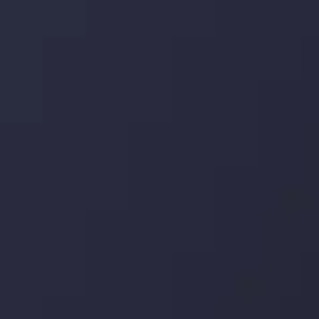
با کمک بینش های عمیق تکنیکال ما که متشکل از حقایق،
نمودارها و روندها می باشد، فرصت های ایده آل سودآور را برای
معاملات روزمره خود کشف کنید.
جدیدترین تغییرات
یورو / دلار استرالیا: سوگیری نزولی پایین تر از
میانگین م
توسط
Inveslo Analysis Team