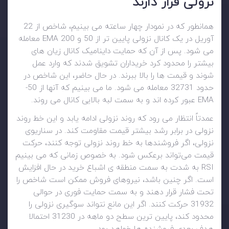
نزولی قرار دارند
همانطور که در نمودار چهار ساعته می بینیم، شاخص از 22
آوریل در یک کانال نزولی پایین تر از 50 و 200 EMA معامله
می شود. پس از آن که حمایت داینامیک کانال زیان های
بیشتر را محدود کرد خریداران تشویق شدند که وارد عمل
شوند و قیمت ها را بالا ببرند. در حال حاضر، این شاخص در
حدود 32731 معامله می شود. ما می بینیم که آنها از 50-
EMA عبور کرده اند و به سمت لبه بالایی کانال می روند.
عمدتاً انتظار می رود که روند نزولی ادامه یابد و این خط روند
نزولی در برابر رشد بیشتر قیمت مقاومت کند. در سناریوی
نزولی، اگر فروشندها به خط روند نزولی توجه کنند، حرکت
قیمت می‌تواند برعکس شود. به خصوص زمانی که می بینیم
RSI به شدت به سمت منطقه ی اشباع خرید در حال افزایش
است. اگر چنین باشد، نیروهای فروش ممکن است شاخص را
تحت فشار قرار دهند و به سمت حمایت فوری در حوالی
31932 حرکت کنند. اگر این مانع نتواند سوگیری نزولی را
محدود کند، پایین ترین سطح دو ماهه در 31230 احتمالا