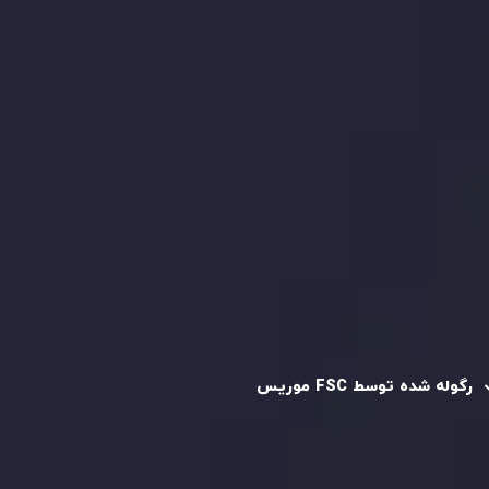
بررسی حساب ها
کپی تریدینگ
قرارداد مشتری
سیاست حفظ حریم خصوصی
سیاست استرداد وجه
سیاست AML
رگوله و تایید شده
رگوله شده توسط FSC موریس
شرکت
Inveslo Limited
، ثبت‌شده در موریس با شماره ثبت
C230595
و دفتر مرکزی در
C/o Legacy Capital Ltd. Second
Floor, Suite 201, The Catalyst Ebene
، تحت نظارت کمیسیون
خدمات مالی جمهوری موریس فعالیت می‌کند. این شرکت با