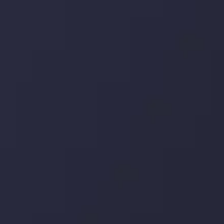
جدیدترین تغییرات
یورو / دلار استرالیا: سوگیری نزولی پایین تر از
میانگین م
توسط
Inveslo Analysis Team