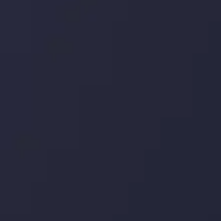
اینوسلو با دریافت جایزه معتبر
" بهترین کارگزار فین تک فارکس "
توجه ها را به
خود جلب کرد. این افتخار، نشانی از شایستگی و کیفیت بالای خدمات اینوسلو
می باشد.