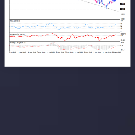
تحلیل تکنیکال
با کمک بینش های عمیق تکنیکال ما که متشکل از حقایق،
نمودارها و روندها می باشد، فرصت های ایده آل سودآور را برای
معاملات روزمره خود کشف کنید.