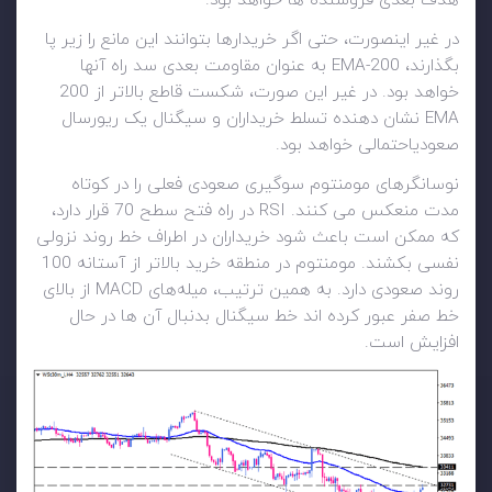
هدف بعدی فروشنده ها خواهد بود.
در غیر اینصورت، حتی اگر خریدارها بتوانند این مانع را زیر پا
بگذارند، 200-EMA به عنوان مقاومت بعدی سد راه آنها
خواهد بود. در غیر این صورت، شکست قاطع بالاتر از 200
EMA نشان دهنده تسلط خریداران و سیگنال یک ریورسال
صعودیاحتمالی خواهد بود.
نوسانگرهای مومنتوم سوگیری صعودی فعلی را در کوتاه
مدت منعکس می کنند. RSI در راه فتح سطح 70 قرار دارد،
که ممکن است باعث شود خریداران در اطراف خط روند نزولی
نفسی بکشند. مومنتوم در منطقه خرید بالاتر از آستانه 100
روند صعودی دارد. به همین ترتیب، میله‌های MACD از بالای
خط صفر عبور کرده اند خط سیگنال بدنبال آن ها در حال
افزایش است.