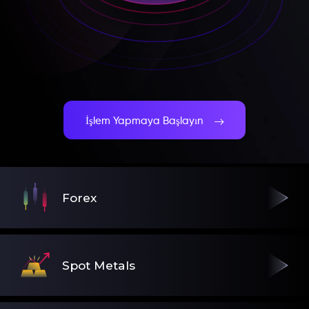
İşlem Yapmaya Başlayın
Forex
Spot Metals