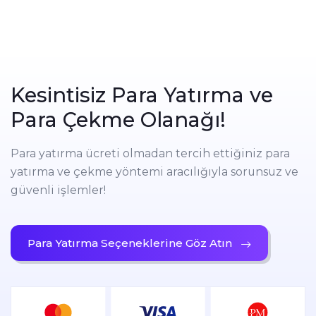
Ticaret eğitimini herkes için erişilebilir
kılmaya kararlı
Kesintisiz Para Yatırma ve
Best New Comer Forex Broker
Asia 2022
Para Çekme Olanağı!
Canlandırıcı. Alışılmamış. Aydınlatıcı.
Para yatırma ücreti olmadan tercih ettiğiniz para
yatırma ve çekme yöntemi aracılığıyla sorunsuz ve
Best Investment Platform
Asia
güvenli işlemler!
2022
Üstün sipariş yürütme kalitesi ile
sınıfının en iyisi platform
Para Yatırma Seçeneklerine Göz Atın
Best Multi-asset Trading
Platform
Asia 2022