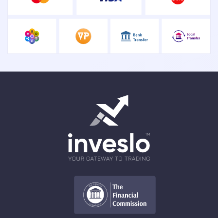
Tüm popüler varlıklara erişin ve çok
yönlü ticaret ile karları yükseltin
Best Growing Forex Broker
Asia
2022
Daha iyi hizmetler, daha hızlı yürütme
ve daha düşük spreadler sunma
En İyi Fintech Forex Broker
Ödülü
2025
Fintech alanında öncü gelişmeler, son
teknoloji çözümlerle.
Most Trusted Education Trading
Broker
Asia 22 & 2023
Ticaret eğitimini yaygınlaştırarak