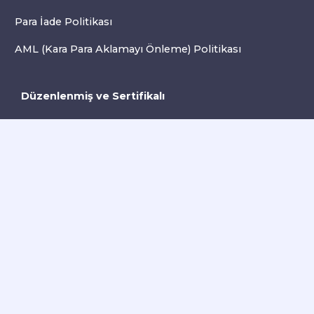
Para İade Politikası
AML (Kara Para Aklamayı Önleme) Politikası
Düzenlenmiş ve Sertifikalı
Mauritius Finansal Hizmetler Komisyonu
Tarafından Düzenlenmektedir
C230595
kayıt numarasıyla Mauritius'ta kayıtlı ve C/o
Legacy Capital Ltd. Second Floor, Suite 201, The
Catalyst Ebene adresinde ofisi bulunan Inveslo Limited,
Mauritius Cumhuriyeti Finansal Hizmetler Komisyonu
tarafından düzenlenmektedir.
GB25205645
numaralı
Yatırım Aracılık Lisansına sahip olan Inveslo, sıkı
düzenleyici standartlara uymakta, müşteri korumasını,
şeffaflığı ve dünya çapında güvenli bir işlem ortamını
sağlamaktadır.
Kazakistan Düzenleyici Akreditasyonu