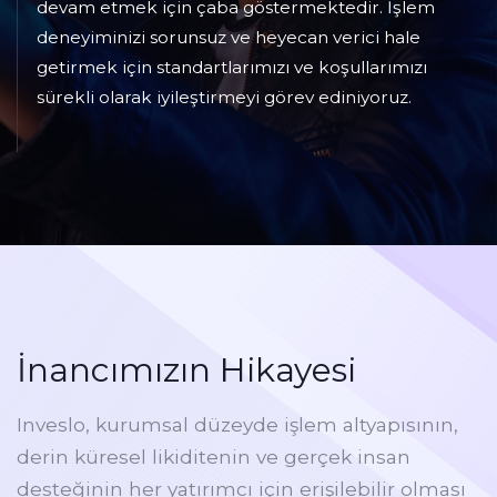
devam etmek için çaba göstermektedir. İşlem
deneyiminizi sorunsuz ve heyecan verici hale
getirmek için standartlarımızı ve koşullarımızı
sürekli olarak iyileştirmeyi görev ediniyoruz.
İnancımızın Hikayesi
Inveslo, kurumsal düzeyde işlem altyapısının,
derin küresel likiditenin ve gerçek insan
desteğinin her yatırımcı için erişilebilir olması