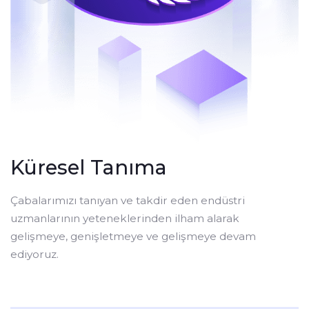
Best Investment Platform
Asia
2022
Üstün sipariş yürütme kalitesi ile
sınıfının en iyisi platform
Best Multi-asset Trading
Platform
Asia 2022
Tüm popüler varlıklara erişin ve çok
Küresel Tanıma
yönlü ticaret ile karları yükseltin
Çabalarımızı tanıyan ve takdir eden endüstri
Best Growing Forex Broker
Asia
uzmanlarının yeteneklerinden ilham alarak
2022
gelişmeye, genişletmeye ve gelişmeye devam
Daha iyi hizmetler, daha hızlı yürütme
ediyoruz.
ve daha düşük spreadler sunma