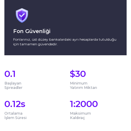
Fon Güvenliği
Fonlarınız, üst düzey bankalardaki ayrı hesaplarda tutulduğu
için tamamen güvendedir.
0.1
$
30
Başlayan
Minimum
Spreadler
Yatırım Miktarı
0.12s
1:2000
Ortalama
Maksimum
İşlem Süresi
Kaldıraç