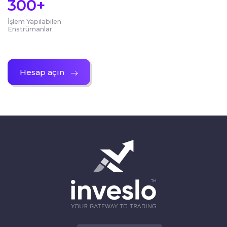
300
+
İşlem Yapılabilen
Enstrümanlar
Hesap açın