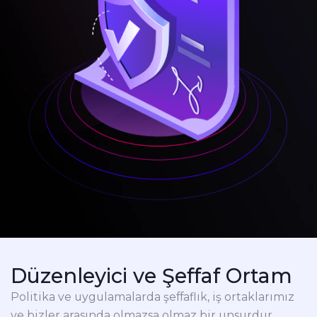
Düzenleyici ve Şeffaf Ortam
Politika ve uygulamalarda şeffaflık, iş ortaklarımız
ve bizler arasında olmazsa olmaz bir unsurdur.