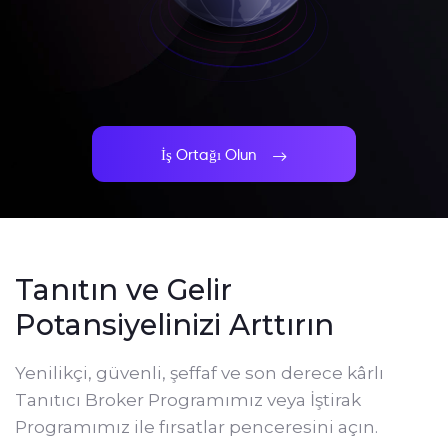
İş Ortağı Olun
Tanıtın ve Gelir
Potansiyelinizi Arttırın
Yenilikçi, güvenli, şeffaf ve son derece kârlı
Tanıtıcı Broker Programımız veya İştirak
Programımız ile fırsatlar penceresini açın.