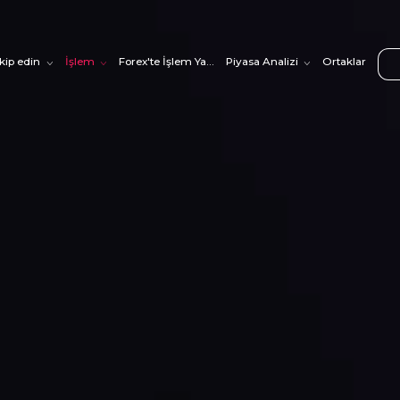
akip edin
İşlem
Forex'te İşlem Yapmayı Öğrenin
Piyasa Analizi
Ortaklar