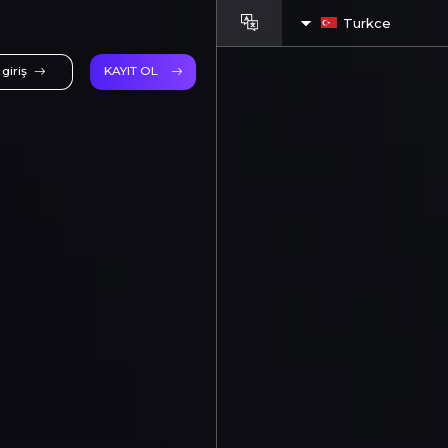
Turkce
giriş
KAYIT OL