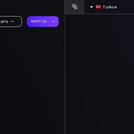
Turkce
giriş
KAYIT OL