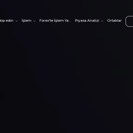
akip edin
İşlem
Forex'te İşlem Yapmayı Öğrenin
Piyasa Analizi
Ortaklar