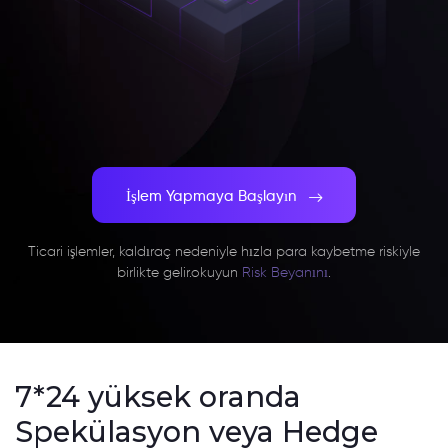
İşlem Yapmaya Başlayın
Ticari işlemler, kaldıraç nedeniyle hızla para kaybetme riskiyle
birlikte gelir.
okuyun
Risk Beyanını
.
7*24 yüksek oranda
Spekülasyon veya Hedge