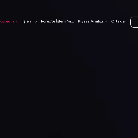
akip edin
İşlem
Forex'te İşlem Yapmayı Öğrenin
Piyasa Analizi
Ortaklar