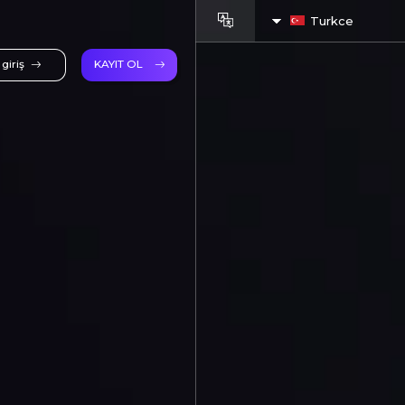
Turkce
giriş
KAYIT OL