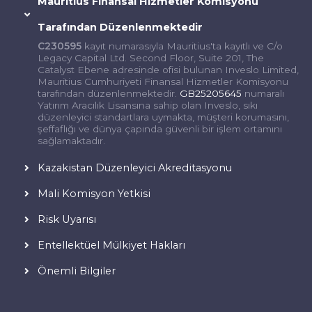
Mauritius Finansal Hizmetler Komisyonu
Tarafından Düzenlenmektedir
C230595
kayıt numarasıyla Mauritius'ta kayıtlı ve C/o
Legacy Capital Ltd. Second Floor, Suite 201, The
Catalyst Ebene adresinde ofisi bulunan Inveslo Limited,
Mauritius Cumhuriyeti Finansal Hizmetler Komisyonu
tarafından düzenlenmektedir.
GB25205645
numaralı
Yatırım Aracılık Lisansına sahip olan Inveslo, sıkı
düzenleyici standartlara uymakta, müşteri korumasını,
şeffaflığı ve dünya çapında güvenli bir işlem ortamını
sağlamaktadır.
Kazakistan Düzenleyici Akreditasyonu
Mali Komisyon Yetkisi
Risk Uyarısı
Entellektüel Mülkiyet Hakları
Önemli Bilgiler