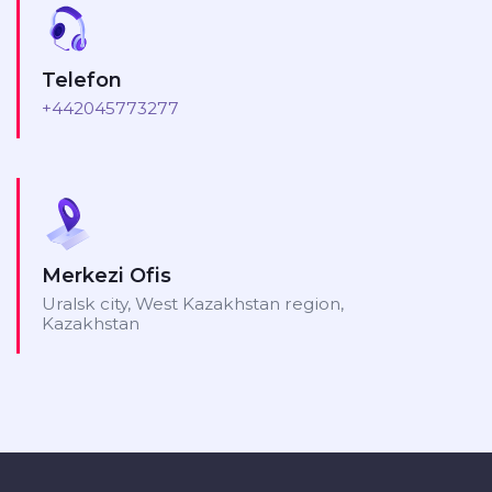
Telefon
+442045773277
Merkezi Ofis
Uralsk city, West Kazakhstan region,
Kazakhstan