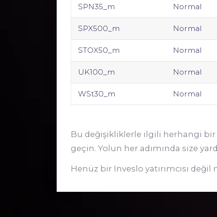
SPN35_m
Normal
SPX500_m
Normal
STOX50_m
Normal
UK100_m
Normal
WSt30_m
Normal
Bu değişikliklerle ilgili herhangi b
geçin. Yolun her adımında size yar
Henüz bir Inveslo yatırımcısı değil