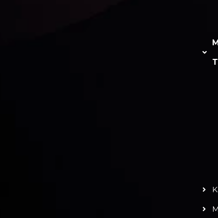
ba Genel Bakış
Gizlilik Politikası
Düze
a İşlem
Para İade Politikası
M
Ulaşın
AML (Kara Para
T
Aklamayı Önleme)
C
Politikası
eri Sözleşmesi
v
S
b
C
t
n
I
O Abu Dhabi 2025'te
prestijli En
İyi Fintech
u
'yle ilgi odağı oldu
- Gerçek Bir Mükemmellik
d
s
K
M