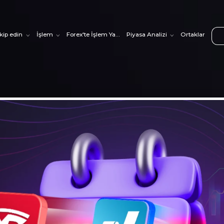
akip edin
İşlem
Forex'te İşlem Yapmayı Öğrenin
Piyasa Analizi
Ortaklar