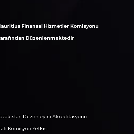
nlenmiş ve Sertifikalı
auritius Finansal Hizmetler Komisyonu
arafından Düzenlenmektedir
230595
kayıt numarasıyla Mauritius'ta kayıtlı
e C/o Legacy Capital Ltd. Second Floor,
uite 201, The Catalyst Ebene adresinde ofisi
ulunan Inveslo Limited, Mauritius
umhuriyeti Finansal Hizmetler Komisyonu
arafından düzenlenmektedir.
GB25205645
umaralı Yatırım Aracılık Lisansına sahip olan
nveslo, sıkı düzenleyici standartlara
ymakta, müşteri korumasını, şeffaflığı ve
ünya çapında güvenli bir işlem ortamını
ağlamaktadır.
azakistan Düzenleyici Akreditasyonu
ali Komisyon Yetkisi