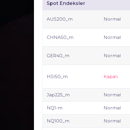
Spot Endeksler
AUS200_m
Normal
CHNA50_m
Normal
GER40_m
Normal
HSI50_m
Kapalı
Jap225_m
Normal
NQ1-m
Normal
NQ100_m
Normal