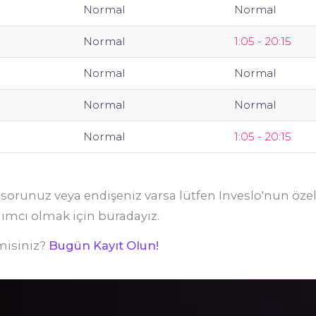
Normal
Normal
Normal
1:05 - 20:15
Normal
Normal
Normal
Normal
Normal
1:05 - 20:15
ir sorunuz veya endişeniz varsa lütfen Inveslo'nun özel
dımcı olmak için buradayız.
 misiniz?
Bugün Kayıt Olun!