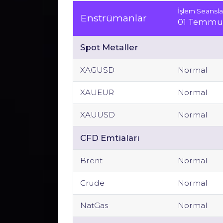
İşlem Seansla
Enstrümanlar
01 Temmu
Spot Metaller
XAGUSD
Normal
XAUEUR
Normal
XAUUSD
Normal
CFD Emtiaları
Brent
Normal
Crude
Normal
NatGas
Normal