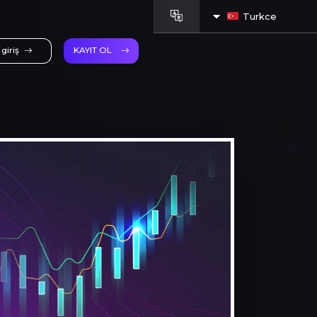
Turkce
giriş
KAYIT OL