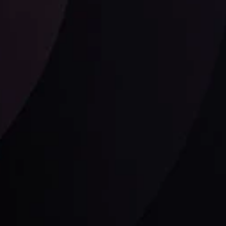
Bizi Sosyal medyada takip
edin