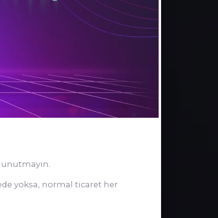
n unutmayın.
ede yoksa, normal ticaret her