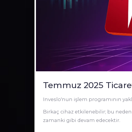
Temmuz 2025 Ticare
Inveslo'nun işlem programının yakla
Birkaç cihaz etkilenebilir; bu nede
zamanki gibi devam edecektir.