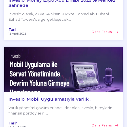
Inveslo, Money Expo Abu Dhabi 2025'te Merkez
Sahnede
Inveslo olarak, 23 ve 24 Nisan 2025'te Conrad Abu Dhabi
Etihad Towers'da gerçekleşecek...
Tarih
Daha Fazlası
15 April 2025
Inveslo, Mobil Uygulamasıyla Varlık...
Varlık yönetimi çözümlerinde lider olan Inveslo, bireylerin
finansal portföylerini...
Tarih
Daha Fazlası