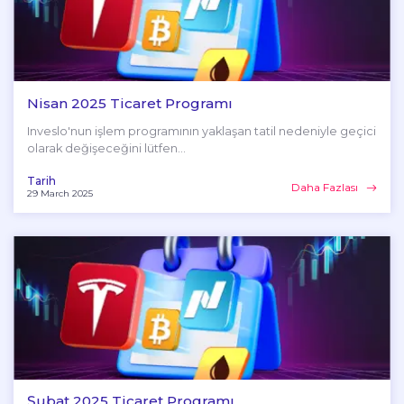
Nisan 2025 Ticaret Programı
Inveslo'nun işlem programının yaklaşan tatil nedeniyle geçici
olarak değişeceğini lütfen...
Tarih
Daha Fazlası
29 March 2025
Şubat 2025 Ticaret Programı