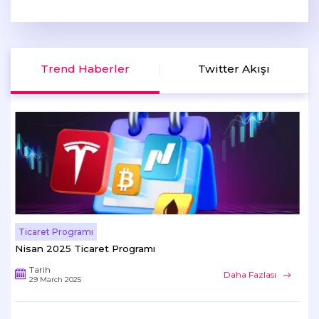
Trend Haberler
Twitter Akışı
Etkinlikler
Pr
Inveslo'nun En Son Programıyla Ödüllere Adım...
In
'C
Tarih
Daha Fazlası
15 April 2025