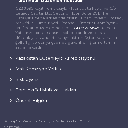
Tarafından Düzenlenmektedir
C230595
kayıt numarasıyla Mauritius'ta kayıtlı ve C/o
Legacy Capital Ltd. Second Floor, Suite 201, The
Catalyst Ebene adresinde ofisi bulunan Inveslo Limited,
Mauritius Cumhuriyeti Finansal Hizmetler Komisyonu
tarafından düzenlenmektedir.
GB25205645
numaralı
Yatırım Aracılık Lisansına sahip olan Inveslo, sıkı
düzenleyici standartlara uymakta, müşteri korumasını,
şeffaflığı ve dünya çapında güvenli bir işlem ortamını
sağlamaktadır.
Kazakistan Düzenleyici Akreditasyonu
Mali Komisyon Yetkisi
Risk Uyarısı
Entellektüel Mülkiyet Hakları
Önemli Bilgiler
XGroup'un Mirasının Bir Parçası, Varlık Yönetimi Yeniliğini
Geliştirmek