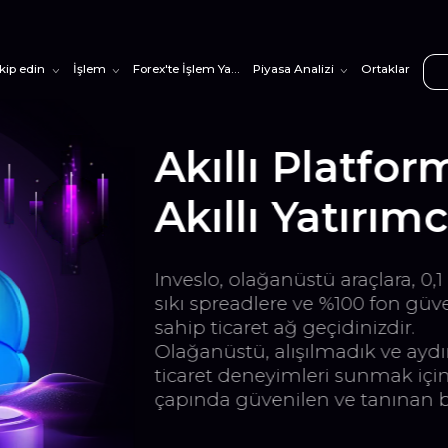
akip edin
İşlem
Forex'te İşlem Yapmayı Öğrenin
Piyasa Analizi
Ortaklar
form
ımcılar
a, 0,1 ultra
on güvenliğine
ir.
e aydınlatıcı
ak için dünya
nan bir şirket.