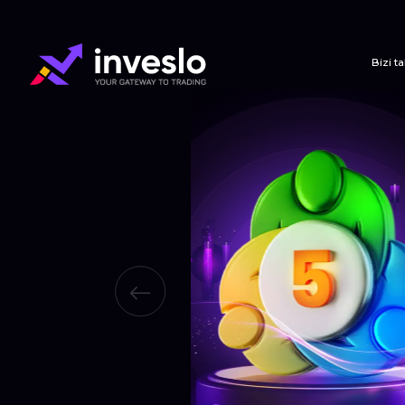
Bizi t
Akıllı Plat
Akıllı Yatır
Inveslo, olağanüstü araçlar
sıkı spreadlere ve %100 f
sahip ticaret ağ geçidinizd
Olağanüstü, alışılmadık v
ticaret deneyimleri sunm
çapında güvenilen ve tanı