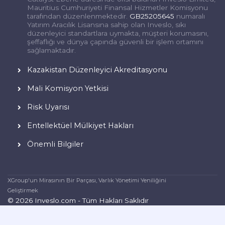
Mauritius Cumhuriyeti Finansal Hizmetler Komisyonu
tarafından düzenlenmektedir.
GB25205645
numaralı
Yatırım Aracılık Lisansına sahip olan Inveslo, sıkı
düzenleyici standartlara uymakta, müşteri korumasını,
şeffaflığı ve dünya çapında güvenli bir işlem ortamını
sağlamaktadır.
Kazakistan Düzenleyici Akreditasyonu
Mali Komisyon Yetkisi
Risk Uyarısı
Entellektüel Mülkiyet Hakları
Önemli Bilgiler
XGroup'un Mirasının Bir Parçası, Varlık Yönetimi Yeniliğini
Geliştirmek
© 2026 Inveslo.com - Tüm Hakları Saklıdır