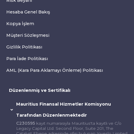
Risk Beyanı
Hesaba Genel Bakış
Kopya İşlem
Müşteri Sözleşmesi
Gizlilik Politikası
Para İade Politikası
AML (Kara Para Aklamayı Önleme) Politikası
Düzenlenmiş ve Sertifikalı
Mauritius Finansal Hizmetler Komisyonu
Tarafından Düzenlenmektedir
C230595
kayıt numarasıyla Mauritius'ta kayıtlı ve C/o
Legacy Capital Ltd. Second Floor, Suite 201, The
Catalyst Ebene adresinde ofisi bulunan Inveslo Limited,