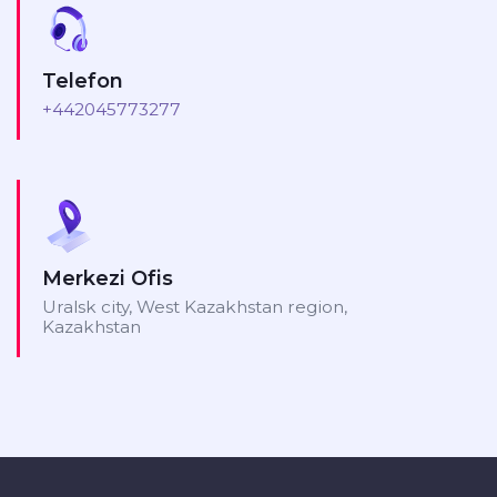
Telefon
+442045773277
Merkezi Ofis
Uralsk city, West Kazakhstan region,
Kazakhstan