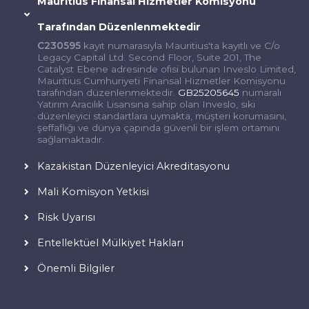
Mauritius Finansal Hizmetler Komisyonu
Tarafından Düzenlenmektedir
C230595
kayıt numarasıyla Mauritius'ta kayıtlı ve C/o
Legacy Capital Ltd. Second Floor, Suite 201, The
Catalyst Ebene adresinde ofisi bulunan Inveslo Limited,
Mauritius Cumhuriyeti Finansal Hizmetler Komisyonu
tarafından düzenlenmektedir.
GB25205645
numaralı
Yatırım Aracılık Lisansına sahip olan Inveslo, sıkı
düzenleyici standartlara uymakta, müşteri korumasını,
şeffaflığı ve dünya çapında güvenli bir işlem ortamını
sağlamaktadır.
Kazakistan Düzenleyici Akreditasyonu
Mali Komisyon Yetkisi
Risk Uyarısı
Entellektüel Mülkiyet Hakları
Önemli Bilgiler