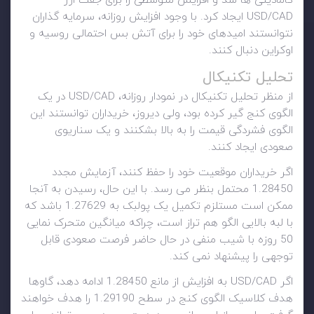
کامادیتی ها شد و افزایش متوسطی را برای جفت ارز
USD/CAD ایجاد کرد. با وجود افزایش روزانه، سرمایه گذاران
نتوانستند امیدهای خود را برای آتش بس احتمالی روسیه و
اوکراین دنبال کنند.
تحلیل تکنیکال
از منظر تحلیل تکنیکال در نمودار روزانه، USD/CAD در یک
الگوی کنج گیر کرده بود، ولی دیروز، خریداران توانستند این
الگوی فشردگی قیمت را به بالا بشکنند و یک سناریوی
صعودی ایجاد کنند.
اگر خریداران موقعیت خود را حفظ کنند، آزمایش مجدد
1.28450 محتمل بنظر می رسد. با این حال، رسیدن به آنجا
ممکن است مستلزم تکمیل یک پولبک به 1.27629 باشد که
با لبه بالایی الگو هم تراز است، چراکه میانگین متحرک نمایی
50 روزه با شیب منفی در حال حاضر فرصت صعودی قابل
توجهی را پیشنهاد نمی کند.
اگر USD/CAD به افزایش از مانع 1.28450 ادامه دهد، گاوها
هدف کلاسیک الگوی کنج در سطح 1.29190 را هدف خواهند