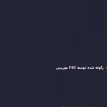
کپی تریدینگ
قرارداد مشتری
سیاست حفظ حریم خصوصی
سیاست استرداد وجه
سیاست AML
رگوله و تایید شده
رگوله شده توسط FSC موریس
شرکت
Inveslo Limited
، ثبت‌شده در موریس با شماره ثبت
C230595
و دفتر مرکزی در
C/o Legacy Capital Ltd. Second
Floor, Suite 201, The Catalyst Ebene
، تحت نظارت کمیسیون
خدمات مالی جمهوری موریس فعالیت می‌کند. این شرکت با
داشتن مجوز معامله‌گری سرمایه‌گذاری،
GB25205645
، به رعایت
دقیق استانداردهای نظارتی پایبند است و محیطی امن و شفاف
برای معاملات جهانی و حفاظت از مشتریان فراهم می‌آورد.