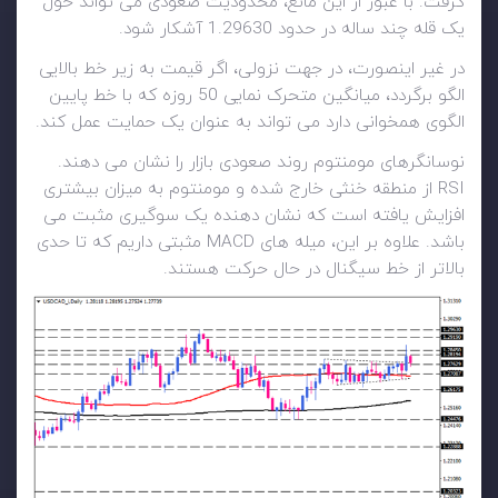
گرفت. با عبور از این مانع، محدودیت صعودی می تواند حول
یک قله چند ساله در حدود 1.29630 آشکار شود.
در غیر اینصورت، در جهت نزولی، اگر قیمت به زیر خط بالایی
الگو برگردد، میانگین متحرک نمایی 50 روزه که با خط پایین
الگوی همخوانی دارد می تواند به عنوان یک حمایت عمل کند.
نوسانگرهای مومنتوم روند صعودی بازار را نشان می دهند.
RSI از منطقه خنثی خارج شده و مومنتوم به میزان بیشتری
افزایش یافته است که نشان دهنده یک سوگیری مثبت می
باشد. علاوه بر این، میله های MACD مثبتی داریم که تا حدی
بالاتر از خط سیگنال در حال حرکت هستند.