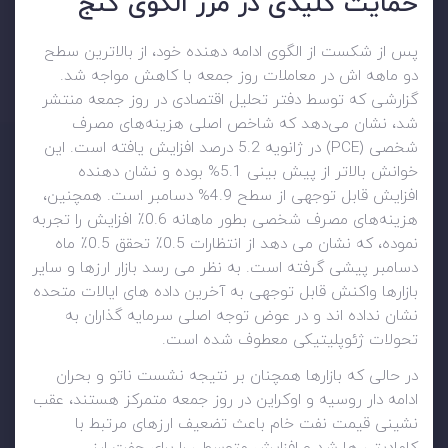
حمایت کلیدی در مرز الگوی کنج
پس از شکست از الگوی ادامه دهنده خود، از بالاترین سطح
دو ماهه اش در معاملات روز جمعه با کاهش مواجه شد.
گزارشی که توسط دفتر تحلیل اقتصادی در روز جمعه منتشر
شد، نشان می‌دهد که شاخص اصلی هزینه‌های مصرف
شخصی (PCE) در ژانویه 5.2 درصد افزایش یافته است. این
خوانش بالاتر از پیش بینی 5.1% بوده و نشان دهنده
افزایش قابل توجهی از سطح 4.9% دسامبر است. همچنین،
هزینه‌های مصرف شخصی بطور ماهانه 0.6٪ افزایش را تجربه
نموده، که نشان می دهد از انتظارات 0.5٪ تحقق 0.5٪ ماه
دسامبر پیشی گرفته است. به نظر می رسد بازار ارزها و سایر
بازارها واکنش قابل توجهی به آخرین داده های ایالات متحده
نشان نداده اند و در عوض توجه اصلی سرمایه گذاران به
تحولات ژئوپلیتیکی معطوف شده است.
در حالی که بازارها همچنان بر نتیجه نشست ناتو و بحران
ادامه دار روسیه و اوکراین در روز جمعه متمرکز هستند، عقب
نشینی قیمت نفت خام باعث تضعیف ارزهای مرتبط با