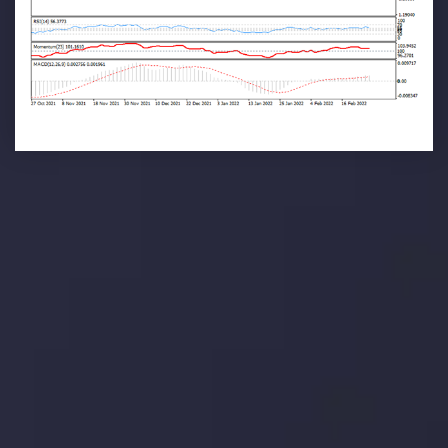
تحلیل تکنیکال
با کمک بینش های عمیق تکنیکال ما که متشکل از حقایق،
نمودارها و روندها می باشد، فرصت های ایده آل سودآور را برای
معاملات روزمره خود کشف کنید.
جدیدترین تغییرات
یورو / دلار استرالیا: سوگیری نزولی پایین تر از
میانگین م