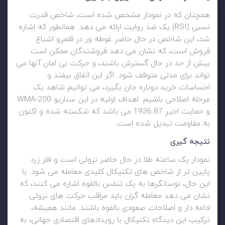
همچنان که در نمودار مشخص شده است، شاخص قدرت
نسبی (RSI) یک ضد روایت ارائه می دهد. همانطور که اشاره
شد، این شاخص در حال حاضر غوطه ور در قلمرو اشباع
فروش است، که نشان می دهد فروشندگان ممکن است
بیش از حد در حال گسترش باشند، و حرکت بی امان آنها می
تواند برای مدتی متوقف شود. اگر این اتفاق بیفتد و
احساسات خرید دوباره جان بگیرد، می توانیم شاهد یک
مرحله اصلاحی باشیم. اهداف اولیه در این سناریو 200-WMA
و حمایت اخیر 1936.87 می باشد که شکسته شده و اکنون
به مقاومت تبدیل شده است.
نتیجه گیری
نمودار یک ساعته طلا در حال حاضر نزولی است و فلز زرد
پایین تر از شاخص های تکنیکال کلیدی معامله می شود. با
این حال، نوسانگرها به یک تنفس بالقوه اشاره می کنند، که
نشان می دهد معامله گران باید مراقب حرکت های نزولی
ادامه دار و اصلاحات صعودی بالقوه باشند. مانند همیشه،
ترکیب این دیدگاه تکنیکال با رویدادهای اقتصادی جهانی، به