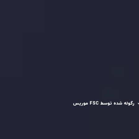
بررسی حساب ها
کپی تریدینگ
قرارداد مشتری
سیاست حفظ حریم خصوصی
سیاست استرداد وجه
سیاست AML
رگوله و تایید شده
رگوله شده توسط FSC موریس
شرکت
Inveslo Limited
، ثبت‌شده در موریس با شماره ثبت
C230595
و دفتر مرکزی در
C/o Legacy Capital Ltd. Second
Floor, Suite 201, The Catalyst Ebene
، تحت نظارت کمیسیون
خدمات مالی جمهوری موریس فعالیت می‌کند. این شرکت با
داشتن مجوز معامله‌گری سرمایه‌گذاری،
GB25205645
، به رعایت
دقیق استانداردهای نظارتی پایبند است و محیطی امن و شفاف