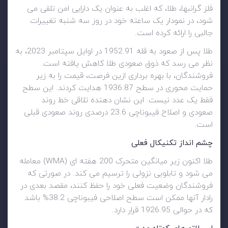
فلز گرانبها، طلا، که اغلب به عنوان یک دارایی امن تلقی می
شود، در نمودار یک ساعته خود در روز سه شنبه تغییرات
جالبی را ارائه کرده است.
طلا پس از صعود به قله 1952.91 در اوایل سپتامبر 2023، به
نظر می رسد که ذوق صعودی طلا کاهش یافته است.
فروشندگان، با بهره برداری ازین فرصت، قیمت را به زیر
حمایت محوری در سطح 1936.87 هدایت کردند. این سطح
فقط یک عدد نیست. این نشان دهنده تلاقی خط روند
صعودی و اصلاح فیبوناچی 23.6 درصدی روند صعودی قبلی
است.
چشم انداز تکنیکال فعلی
طلا اکنون زیر میانگین متحرک 200 هفته ای (WMA) معامله
می شود و تابلویی نزولی را ترسیم می کند. در صورتی که
فروشندگان وضعیت فعلی خود را حفظ کنند، مقصد بعدی در
رادار آنها ممکن است سطح اصلاحی فیبوناچی 38.2% باشد
که در حوالی 1926.95 قرار دارد.