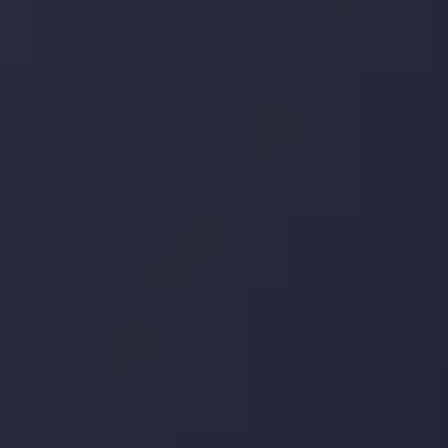
یورو / دلار استرالیا: سوگیری نزولی پایین تر از
میانگین م
توسط
Inveslo Analysis Team