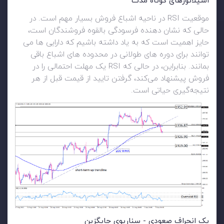
اسیلاتورهای کوتاه مدت
موقعیت RSI در ناحیه اشباع فروش بسیار مهم است. در
حالی که نشان دهنده فرسودگی بالقوه فروشندگان است،
حایز اهمیت است که به یاد داشته باشیم که دارایی ها می
توانند برای دوره های طولانی در محدوده های اشباع باقی
بمانند. بنابراین، در حالی که RSI یک مهلت احتمالی را در
فروش پیشنهاد می‌کند، گرفتن تایید از قیمت قبل از هر
نتیجه‌گیری حیاتی است.
یک انحراف صعودی - سناریوی جایگزین