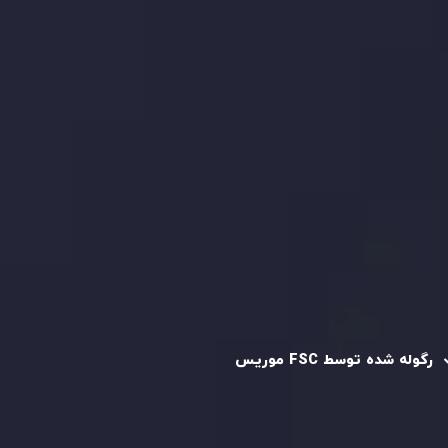
بررسی حساب ها
کپی تریدینگ
قرارداد مشتری
سیاست حفظ حریم خصوصی
سیاست استرداد وجه
سیاست AML
رگوله و تایید شده
رگوله شده توسط FSC موریس
شرکت
Inveslo Limited
، ثبت‌شده در موریس با شماره ثبت
C230595
و دفتر مرکزی در
C/o Legacy Capital Ltd. Second
Floor, Suite 201, The Catalyst Ebene
، تحت نظارت کمیسیون
خدمات مالی جمهوری موریس فعالیت می‌کند. این شرکت با