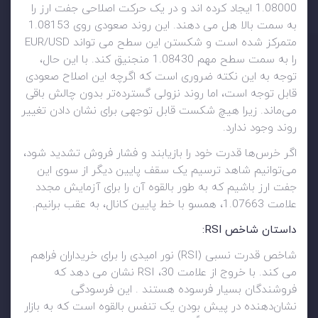
1.08000 ایجاد کرده اند و در یک حرکت اصلاحی جفت ارز را
به سمت بالا هل می دهند. این روند صعودی روی 1.08153
متمرکز شده است و شکستن این سطح می تواند EUR/USD
را به سمت سطح مهم 1.08430 منجنیق کند. با این حال،
توجه به این نکته ضروری است که اگرچه این اصلاح صعودی
قابل توجه است، اما روند نزولی گسترده‌تر بدون چالش باقی
می‌ماند. زیرا هیچ شکست قابل توجهی برای نشان دادن تغییر
روند وجود ندارد.
اگر خرس‌ها قدرت خود را بازیابند و فشار فروش تشدید شود،
می‌توانیم شاهد ترسیم یک سقف پایین دیگر از سوی این
جفت ارز باشیم که به طور بالقوه آن را برای آزمایش مجدد
علامت 1.07663، همسو با خط پایین کانال، به عقب برانیم.
داستان شاخص RSI:
شاخص قدرت نسبی (RSI) نور امیدی را برای خریداران فراهم
می کند. با خروج از علامت 30، RSI نشان می دهد که
فروشندگان بسیار فرسوده هستند . این فرسودگی
نشان‌دهنده در پیش بودن یک تنفس بالقوه است که به بازار