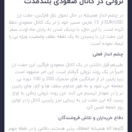
نزولی در کانال صعودی بلندمدت
در چشم انداز همیشه در حال تحول بازار فارکس، جفت ارز
EUR/USD از 15 مارس مسیر خود را در یک کانال صعودی حفظ
کرده است. با این حال، با نزدیک شدن به پایان ماه اوت، سفر
این جفت ارز با رسیدن به یک نقطه عطف وضعیت ویژه یی را
ایجاد نموده است.
چشم انداز فعلی:
علیرغم قرار داشتن در یک کانال صعودی فراگیر، این جفت ارز
اخیراً در یک روند نزولی گرفتار است. این امر مشهود است
زیرا پایین تر از میانگین های متحرک 200 و 100 دوره یی
معامله می شود و به طور مداوم سقف ها و کف های پایین
تر را در نمودار ترسیم می کند. این روند نزولی زمانی به اوج
رسید که این جفت ارز به زیبایی مرز پایینی کانال را در اوایل
روز جمعه لمس کرد.
دفاع خریداران و تلاش فروشندگان:
گاوها که همیشه انعطاف پذیر هستند، دفاعی را در نقطه مهم