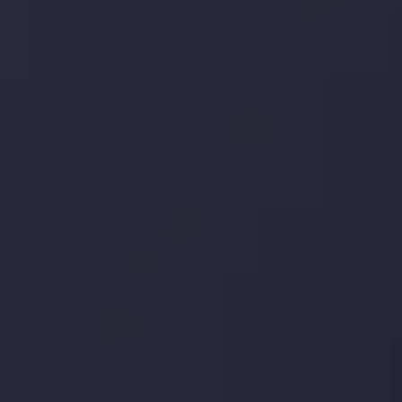
جدیدترین تغییرات
یورو / دلار استرالیا: سوگیری نزولی پایین تر از
میانگین م
توسط
Inveslo Analysis Team