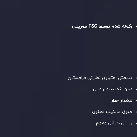
رگوله و تایید شده
رگوله شده توسط FSC موریس
شرکت
Inveslo Limited
، ثبت‌شده در موریس با شماره ثبت
C230595
و دفتر مرکزی در
C/o Legacy Capital Ltd. Second
Floor, Suite 201, The Catalyst Ebene
، تحت نظارت کمیسیون
خدمات مالی جمهوری موریس فعالیت می‌کند. این شرکت با
داشتن مجوز معامله‌گری سرمایه‌گذاری،
GB25205645
، به رعایت
دقیق استانداردهای نظارتی پایبند است و محیطی امن و شفاف
برای معاملات جهانی و حفاظت از مشتریان فراهم می‌آورد.
سنجش اعتباری نظارتی قزاقستان
مجوز کمیسیون مالی
هشدار خطر
حقوق مالکیت معنوی
بینش حیاتی ومهم