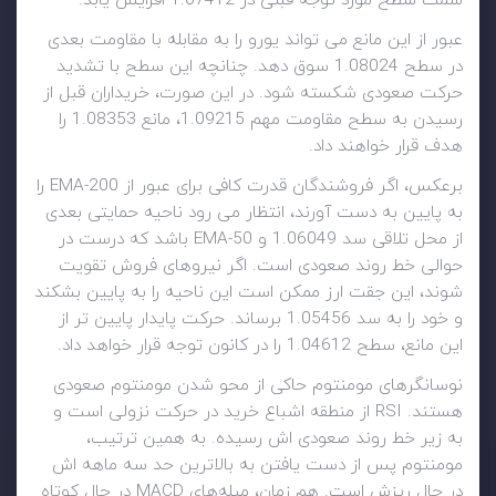
سمت سطح مورد توجه قبلی در 1.07412 افزایش یابد.
عبور از این مانع می تواند یورو را به مقابله با مقاومت بعدی
در سطح 1.08024 سوق دهد. چنانچه این سطح با تشدید
حرکت صعودی شکسته شود. در این صورت، خریداران قبل از
رسیدن به سطح مقاومت مهم 1.09215، مانع 1.08353 را
هدف قرار خواهند داد.
برعکس، اگر فروشندگان قدرت کافی برای عبور از 200-EMA را
به پایین به دست آورند، انتظار می رود ناحیه حمایتی بعدی
از محل تلاقی سد 1.06049 و 50-EMA باشد که درست در
حوالی خط روند صعودی است. اگر نیروهای فروش تقویت
شوند، این جقت ارز ممکن است این ناحیه را به پایین بشکند
و خود را به سد 1.05456 برساند. حرکت پایدار پایین تر از
این مانع، سطح 1.04612 را در کانون توجه قرار خواهد داد.
نوسانگرهای مومنتوم حاکی از محو شدن مومنتوم صعودی
هستند. RSI از منطقه اشباع خرید در حرکت نزولی است و
به زیر خط روند صعودی اش رسیده. به همین ترتیب،
مومنتوم پس از دست یافتن به بالاترین حد سه ماهه اش
در حال ریزش است. هم زمان، میله‌های MACD در حال کوتاه