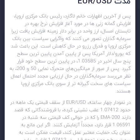
مدت EUR/USD
پس از آخرین اظهارات خانم لاگارد، رئیس بانک مرکزی اروپا،
افزایش گمانه زنی ها در مورد آغاز افزایش نرخ بهره در
تابستان امسال، ارز واحد در برابر دلار زمینه افزایش یافت زیرا
سرمایه گذاران تصور می کنند که واگرایی سیاست بین بانک
مرکزی اروپا و فدرال رزرو در حال کاهش است. این باعث شد
که یورو/دلار آمریکا پس از پایین آمدن پایین ترین سطح
پنج سال اخیر در 1.03585، در پایین ترین سطح خود قرار
گیرد. پس از عبور از میانگین‌های متحرک نمایی 50 و 200، به
نظر می‌رسد سرمایه‌گذاران در حال ارزیابی مجدد احتمال اعمال
سیاست های سخت گیرانه تر از سوی بانک مرکزی اروپا
هستند.
در نمودار چهار ساعته، EUR/USD از سقف قیمتی یک ماهه در
حدود 1.07412 عقب نشینی کرده، با فروشندگانی که قصد
دارند 200-EMA را که در حوالی کف قیمتی سه شنبه در
1.06591 قرار دارد، مجدداً آزمایش کنند. اگر این مانع به
عنوان یک حمایت معتبر عمل کند، قیمت ممکن است به