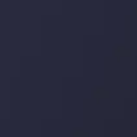
تحلیل تکنیکال
با کمک بینش های عمیق تکنیکال ما که متشکل از حقایق،
نمودارها و روندها می باشد، فرصت های ایده آل سودآور را برای
معاملات روزمره خود کشف کنید.
جدیدترین تغییرات
یورو / دلار استرالیا: سوگیری نزولی پایین تر از
میانگین م
توسط
Inveslo Analysis Team