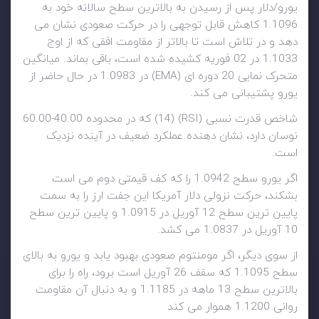
یورو/دلار پس از رسیدن به بالاترین سطح سالانه خود به
1.1096 کاهش قابل توجهی را در حرکت صعودی نشان می
دهد و در تلاش است تا بالاتر از مقاومت افقی که از اوج
1.1033 در 02 فوریه کشیده شده است، باقی بماند. میانگین
متحرک نمایی 20 دوره ای (EMA) در 1.0983 در حال حاضر از
یورو پشتیبانی می کند.
شاخص قدرت نسبی (RSI) (14) که در محدوده 40.00-60.00
نوسان دارد، نشان دهنده عملکرد ضعیف در آینده نزدیک
است.
اگر یورو سطح 1.0942 را که کف قیمتی دوم می است
بشکند، حرکت نزولی دلار آمریکا این جفت ارز را به سمت
پایین ترین سطح 12 آوریل در 1.0915 و پایین ترین سطح
10 آوریل در 1.0837 می کشد.
از سوی دیگر، اگر مومنتوم صعودی بهبود یابد و یورو به بالای
سطح 1.1095 که سقف 26 آوریل است برود، راه را برای
بالاترین سطح 13 ماهه در 1.1185 و به دنبال آن مقاومت
روانی 1.1200 هموار می کند