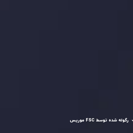
بیانیه سلب مسئولیت ریسک
بررسی حساب ها
کپی تریدینگ
قرارداد مشتری
سیاست حفظ حریم خصوصی
سیاست استرداد وجه
سیاست AML
رگوله و تایید شده
رگوله شده توسط FSC موریس
شرکت
Inveslo Limited
، ثبت‌شده در موریس با شماره ثبت