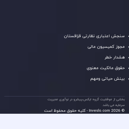
C230595
و دفتر مرکزی در
C/o Legacy Capital Ltd. Second
Floor, Suite 201, The Catalyst Ebene
، تحت نظارت کمیسیون
خدمات مالی جمهوری موریس فعالیت می‌کند. این شرکت با
داشتن مجوز معامله‌گری سرمایه‌گذاری،
GB25205645
، به رعایت
دقیق استانداردهای نظارتی پایبند است و محیطی امن و شفاف
برای معاملات جهانی و حفاظت از مشتریان فراهم می‌آورد.
سنجش اعتباری نظارتی قزاقستان
مجوز کمیسیون مالی
هشدار خطر
حقوق مالکیت معنوی
بینش حیاتی ومهم
بخشی از موفقیت گروه ایکس،پیشرو در نوآوری مدیریت
سرمایه می باشد.
© 2026 Inveslo.com - کلیه حقوق محفوظ است