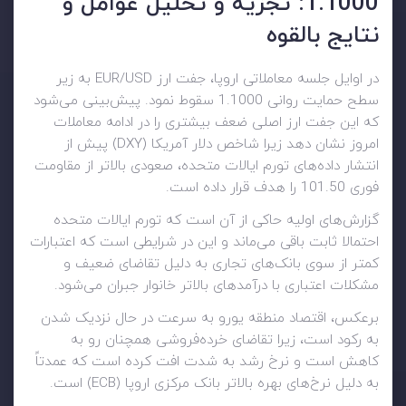
1.1000: تجزیه و تحلیل عوامل و
نتایج بالقوه
در اوایل جلسه معاملاتی اروپا، جفت ارز EUR/USD به زیر
سطح حمایت روانی 1.1000 سقوط نمود. پیش‌بینی می‌شود
که این جفت ارز اصلی ضعف بیشتری را در ادامه معاملات
امروز نشان دهد زیرا شاخص دلار آمریکا (DXY) پیش از
انتشار داده‌های تورم ایالات متحده، صعودی بالاتر از مقاومت
فوری 101.50 را هدف قرار داده است.
گزارش‌های اولیه حاکی از آن است که تورم ایالات متحده
احتمالا ثابت باقی می‌ماند و این در شرایطی است که اعتبارات
کمتر از سوی بانک‌های تجاری به دلیل تقاضای ضعیف و
مشکلات اعتباری با درآمدهای بالاتر خانوار جبران می‌شود.
برعکس، اقتصاد منطقه یورو به سرعت در حال نزدیک شدن
به رکود است، زیرا تقاضای خرده‌فروشی همچنان رو به
کاهش است و نرخ رشد به شدت افت کرده است که عمدتاً
به دلیل نرخ‌های بهره بالاتر بانک مرکزی اروپا (ECB) است.