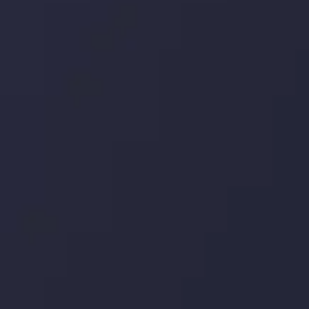
اینوسلو با دریافت جایزه معتبر
" بهترین کارگزار فین تک فارکس "
توجه ها را به
خود جلب کرد. این افتخار، نشانی از شایستگی و کیفیت بالای خدمات اینوسلو