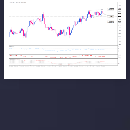
تحلیل تکنیکال
با کمک بینش های عمیق تکنیکال ما که متشکل از حقایق،
نمودارها و روندها می باشد، فرصت های ایده آل سودآور را برای
معاملات روزمره خود کشف کنید.