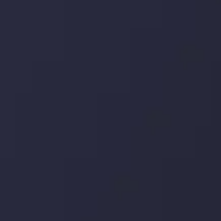
جدیدترین تغییرات
یورو / دلار استرالیا: سوگیری نزولی پایین تر از
میانگین م
توسط
Inveslo Analysis Team