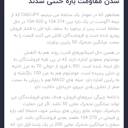
شدن مقاومت بازه خنثی شدند
همانطور که در نمودار یک ساعته می بینیم، CAD/JPY که از
نیمه آگوست در یک بازه بین 104.274 و 104.920 در حال
معامله است، پس از برخورد به سقف بازه اش با فشار فروش
روبرو شده است و فروشندگان تلاش می کنند قیمت را به
سمت میانگین متحرک 50 پایین بیاورند.
در همین حال اسیلاتورهای قدرت روند هم به کاهش
مومنتوم صعودی اشاره دارند که در پی غلبه فروشندگان به
بازار ایجاد شده است. RSI با فرود از حوالی 70 به مرز ناحیه
ی خنثی رسیده است. مومنتوم هم به مرز 100 بازگشته و
به پایین اشاره دارد. میله های MACD هم با ریزش به سمت
صفر از تحلیل رفتن نیروی خریداران حکایت دارد.
با ادامه چیرگی نیروهای فروش، هدف بعدی فروشندگان می
تواند میانگین متحرک نمایی 50 باشد. اگر این حمایت
داینامیک نتواند مانع ریزش های بیشتر شود، احتمالا کف بازه
ی قیمتی در 104.279 مقصد بعدی فروشندگان باشد. این
سطح با میانگین متحرک نمایی 200 در یک راستا قرار دارد که