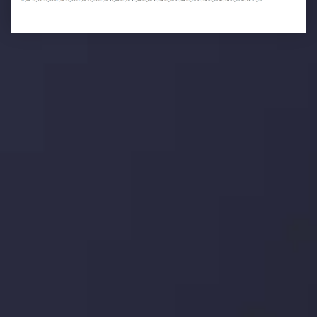
تحلیل تکنیکال
با کمک بینش های عمیق تکنیکال ما که متشکل از حقایق،
نمودارها و روندها می باشد، فرصت های ایده آل سودآور را برای
معاملات روزمره خود کشف کنید.
جدیدترین تغییرات
یورو / دلار استرالیا: سوگیری نزولی پایین تر از
میانگین م
توسط
Inveslo Analysis Team