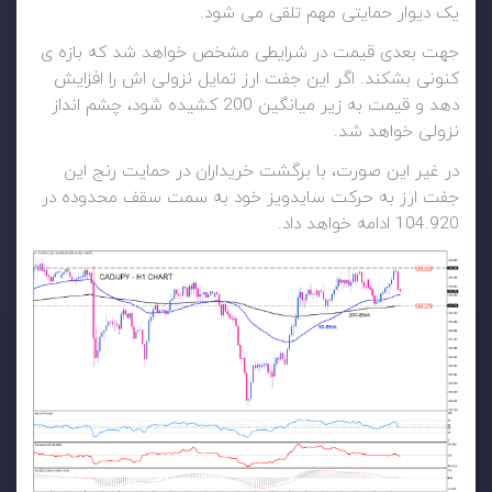
یک دیوار حمایتی مهم تلقی می شود.
جهت بعدی قیمت در شرایطی مشخص خواهد شد که بازه ی
کنونی بشکند. اگر این جفت ارز تمایل نزولی اش را افزایش
دهد و قیمت به زیر میانگین 200 کشیده شود، چشم انداز
نزولی خواهد شد.
در غیر این صورت، با برگشت خریداران در حمایت رنج این
جفت ارز به حرکت سایدویز خود به سمت سقف محدوده در
104.920 ادامه خواهد داد.