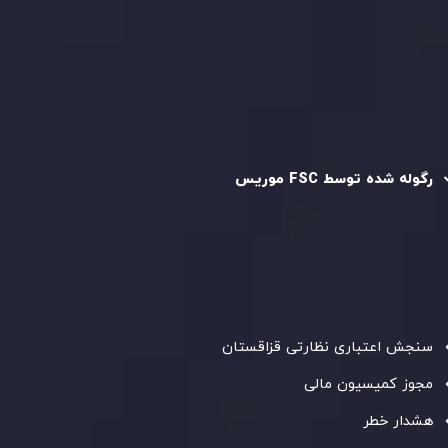
سیاست استرداد وجه
سیاست AML
رگوله و تایید شده
رگوله شده توسط FSC موریس
شرکت
Inveslo Limited
، ثبت‌شده در موریس با شماره ثبت
C230595
و دفتر مرکزی در
C/o Legacy Capital Ltd. Second
Floor, Suite 201, The Catalyst Ebene
، تحت نظارت کمیسیون
خدمات مالی جمهوری موریس فعالیت می‌کند. این شرکت با
داشتن مجوز معامله‌گری سرمایه‌گذاری،
GB25205645
، به رعایت
دقیق استانداردهای نظارتی پایبند است و محیطی امن و شفاف
برای معاملات جهانی و حفاظت از مشتریان فراهم می‌آورد.
سنجش اعتباری نظارتی قزاقستان
مجوز کمیسیون مالی
هشدار خطر