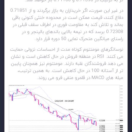
تر به ترتیب در 0.71390 و 0.71106 باز خواهد شد.
در غیر این صورت، اگر خریداران به بازار برگردند و از 0.71851
دفاع کنند، قیمت ممکن است در محدوده خنثی کنونی باقی
بماند و تلاش کند به مقاومت فوری در اطراف سقف قبلی در
0.72308 برسد که در نیمه بالایی باندهای بالینجر و در
راستای میانگین متحرک نمایی 50 دوره قرار دارد.
نوسانگرهای مومنتوم کوتاه مدت از احساسات نزولی حمایت
می کنند. RSI در منطقه فروش در حال کاهش است و نشان
می دهد فروشندگان غلبه دارند. مومنتوم نیز همچنان پایین
تر از آستانه 100 در حال کاهش است. به همین ترتیب،
میله های MACD در قلمرو منفی فرو می روند.