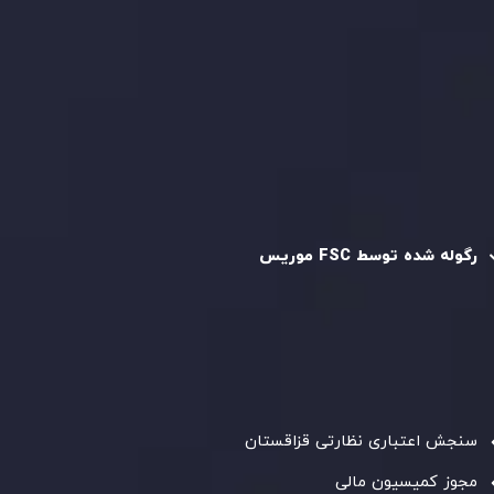
سیاست حفظ حریم خصوصی
سیاست استرداد وجه
سیاست AML
رگوله و تایید شده
رگوله شده توسط FSC موریس
شرکت
Inveslo Limited
، ثبت‌شده در موریس با شماره ثبت
C230595
و دفتر مرکزی در
C/o Legacy Capital Ltd. Second
Floor, Suite 201, The Catalyst Ebene
، تحت نظارت کمیسیون
خدمات مالی جمهوری موریس فعالیت می‌کند. این شرکت با
داشتن مجوز معامله‌گری سرمایه‌گذاری،
GB25205645
، به رعایت
دقیق استانداردهای نظارتی پایبند است و محیطی امن و شفاف
برای معاملات جهانی و حفاظت از مشتریان فراهم می‌آورد.
سنجش اعتباری نظارتی قزاقستان
مجوز کمیسیون مالی