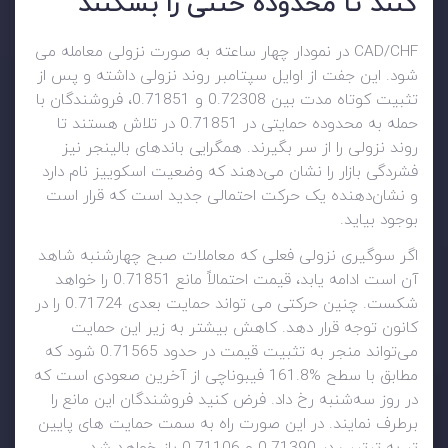
کنند تا محدوده خنثی را بشکنند
CAD/CHF در نمودار چهار ساعته به صورت نزولی معامله می
شود. این جفت از اوایل سپتامبر روند نزولی داشته و پس از
تثبیت کوتاه مدت بین 0.72308 و 0.71851، فروشندگان با
حمله به محدوده حمایتی در 0.71851 در تلاش هستند تا
روند نزولی را از سر بگیرند. همگرایی باندهای بالینجر نیز
فشردگی بازار را نشان می‌دهند که وضعیت اسکوییز نام دارد
و نشان‌دهنده یک حرکت احتمالی جدید است که قرار است
بوجود بیاید.
اگر سوگیری نزولی فعلی که معاملات صبح چهارشنبه شاهد
آن است ادامه یابد، قیمت احتمالاً مانع 0.71851 را خواهد
شکست. چنین حرکتی می تواند حمایت بعدی 0.71724 را در
کانون توجه قرار دهد. کاهش بیشتر به زیر این حمایت
می‌تواند منجر به تثبیت قیمت در حدود 0.71565 شود که
مطابق با سطح %161.8 فیبوناچی از آخرین صعودی است که
در روز سه‌شنبه رخ داد. فرض کنید فروشندگان این مانع را
برطرف نمایند. در این صورت راه به سمت حمایت های پایین