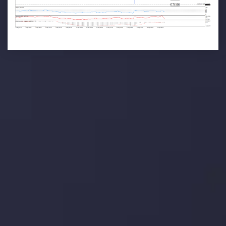
تحلیل تکنیکال
با کمک بینش های عمیق تکنیکال ما که متشکل از حقایق،
نمودارها و روندها می باشد، فرصت های ایده آل سودآور را برای
معاملات روزمره خود کشف کنید.
جدیدترین تغییرات
یورو / دلار استرالیا: سوگیری نزولی پایین تر از
میانگین م
توسط
Inveslo Analysis Team