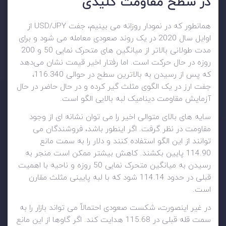
در سطح مقاومت کلیدی
همانطور که در نمودار روزانه می بینیم، جفت USD/JPY از
اوایل سال 2020 در یک روند صعودی معامله می شود و برای
مدت طولانی بالاتر از میانگین های متحرک نمایی 50 و 200
روزه در حال حرکت است. اما رفتار اخیر قیمت نشان می‌دهد
که پس از رسیدن به بالاترین سطح در حوالی 116.340،
جفت ارز در یک الگوی مثلث گیر کرده و در حال حاضر در حال
آزمایش مقاومت دینامیک لبه بالایی الگو است.
سایه های بالای متوالی اخیر را می توان نشانه ای از وجود
مقاومت در نظر گرفت. اگر اینطور باشد، فروشندگان می
توانند از این الگو استفاده کنند و دلار را به سمت مانع
114.90 پایین بکشند. کاهش بیشتر ممکن است منجر به
رسیدن به میانگین متحرک نمایی 50 روزه و ناحیه با اهمیت
قبلی در حدود 114.14 شود که با لبه پایینی مثلث مقارن
است.
در غیر اینصورت، شکست صعودی احتمالاً می تواند بازار را به
سمت قله قبلی در 115.68 هدایت کند. اگر گاوها از این مانع