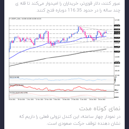
عبور کنند، دلار قوی‌تر، خریداران را امیدوار می‌کند تا قله ی
چند ساله را در حدود 116.35 دوباره فتح کنند.
نمای کوتاه مدت
در نمودار چهار ساعته، این کندل نزولی فعلی را داریم که
نشان دهنده توقف حرکت صعودی است.