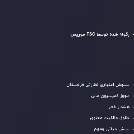
سیاست AML
رگوله و تایید شده
رگوله شده توسط FSC موریس
شرکت
Inveslo Limited
، ثبت‌شده در موریس با شماره ثبت
C230595
و دفتر مرکزی در
C/o Legacy Capital Ltd. Second
Floor, Suite 201, The Catalyst Ebene
، تحت نظارت کمیسیون
خدمات مالی جمهوری موریس فعالیت می‌کند. این شرکت با
داشتن مجوز معامله‌گری سرمایه‌گذاری،
GB25205645
، به رعایت
دقیق استانداردهای نظارتی پایبند است و محیطی امن و شفاف
برای معاملات جهانی و حفاظت از مشتریان فراهم می‌آورد.
سنجش اعتباری نظارتی قزاقستان
مجوز کمیسیون مالی
هشدار خطر
حقوق مالکیت معنوی
بینش حیاتی ومهم