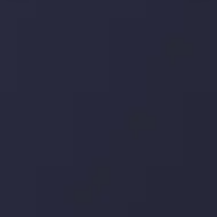
تحلیل تکنیکال
با کمک بینش های عمیق تکنیکال ما که متشکل از حقایق،
نمودارها و روندها می باشد، فرصت های ایده آل سودآور را برای
معاملات روزمره خود کشف کنید.
جدیدترین تغییرات
یورو / دلار استرالیا: سوگیری نزولی پایین تر از
میانگین م
توسط
Inveslo Analysis Team