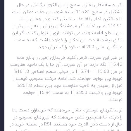
اگر جلسه فعلی به زیر سطح پایین الگوی برگشتی در حال
تشکیل در سطح 115.31 بسته شود، این جفت ممکن است
تا میانگین نمایی 50 عقب نشینی کند و در همین راستا
114.91 لمس نماید. اگر فروشندگان ریزش را به پایین تر از
این سطح ادامه دهند، می توانند بازی را نزولی کنند. اگر این
اتفاق بیفتد، قیمت این امکان را خواهد داشت که به سمت
میانگین نمایی 200 افت خود را گسترش دهد.
در غیر این صورت، فرض کنید خریداران زمین را بالای مانع
115.42 نگه دارند. در آن صورت، آن ها با یک ناحیه مقاومت
در مرز 115.68 – 115.74 در حوالی سطح اصلاحی 161.8%
فیبوناچی مواجه خواهند شد. ادامه حرکت صعودی، قیمت را
قبل از رسیدن به ناحیه مقاومت مهم بین سطح 261.8%
فیبوناچی و قیمت 116.350 به سمت 115.94 خواهد
فرستاد.
نوسانگرهای مومنتوم نشان می‌دهند که خریداران دست بالا
را دارند، اما همچنین نشان می‌دهند که نیروهای صعودی در
حال از دست دادن قدرت خود هستند. RSI در منطقه خرید در