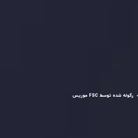
کپی تریدینگ
قرارداد مشتری
سیاست حفظ حریم خصوصی
سیاست استرداد وجه
سیاست AML
رگوله و تایید شده
رگوله شده توسط FSC موریس
شرکت
Inveslo Limited
، ثبت‌شده در موریس با شماره ثبت
C230595
و دفتر مرکزی در
C/o Legacy Capital Ltd. Second
Floor, Suite 201, The Catalyst Ebene
، تحت نظارت کمیسیون
خدمات مالی جمهوری موریس فعالیت می‌کند. این شرکت با
داشتن مجوز معامله‌گری سرمایه‌گذاری،
GB25205645
، به رعایت
دقیق استانداردهای نظارتی پایبند است و محیطی امن و شفاف
برای معاملات جهانی و حفاظت از مشتریان فراهم می‌آورد.