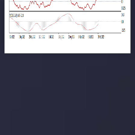
تحلیل تکنیکال
با کمک بینش های عمیق تکنیکال ما که متشکل از حقایق،
نمودارها و روندها می باشد، فرصت های ایده آل سودآور را برای
معاملات روزمره خود کشف کنید.
جدیدترین تغییرات
یورو / دلار استرالیا: سوگیری نزولی پایین تر از
میانگین م