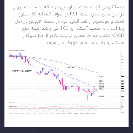
نوسانگرهای کوتاه مدت نشان می دهد که احساسات نزولی
در حال محو شدن است. RSI در اطراف آستانه 50 شناور
است و مومنتوم از کف قبلی خود در منطقه فروش در حال
بالا آمدن به سمت آستانه ی 100 می باشد. میله های
MACD منفی هم به همین ترتیب بالاتر از خط سیگنال
هستند و به سمت صفر کوچک می شوند.