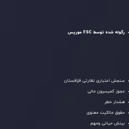
رگوله و تایید شده
رگوله شده توسط FSC موریس
شرکت
Inveslo Limited
، ثبت‌شده در موریس با شماره ثبت
C230595
و دفتر مرکزی در
C/o Legacy Capital Ltd. Second
Floor, Suite 201, The Catalyst Ebene
، تحت نظارت کمیسیون
خدمات مالی جمهوری موریس فعالیت می‌کند. این شرکت با
داشتن مجوز معامله‌گری سرمایه‌گذاری،
GB25205645
، به رعایت
دقیق استانداردهای نظارتی پایبند است و محیطی امن و شفاف
برای معاملات جهانی و حفاظت از مشتریان فراهم می‌آورد.
سنجش اعتباری نظارتی قزاقستان
مجوز کمیسیون مالی
هشدار خطر
حقوق مالکیت معنوی
بینش حیاتی ومهم