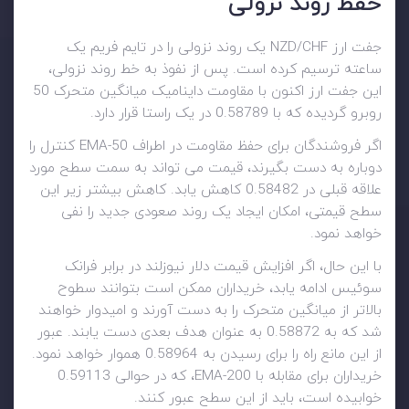
حفظ روند نزولی
جفت ارز NZD/CHF یک روند نزولی را در تایم فریم یک
ساعته ترسیم کرده است. پس از نفوذ به خط روند نزولی،
این جفت ارز اکنون با مقاومت داینامیک میانگین متحرک 50
روبرو گردیده که با 0.58789 در یک راستا قرار دارد.
اگر فروشندگان برای حفظ مقاومت در اطراف 50-EMA کنترل را
دوباره به دست بگیرند، قیمت می تواند به سمت سطح مورد
علاقه قبلی در 0.58482 کاهش یابد. کاهش بیشتر زیر این
سطح قیمتی، امکان ایجاد یک روند صعودی جدید را نفی
خواهد نمود.
با این حال، اگر افزایش قیمت دلار نیوزلند در برابر فرانک
سوئیس ادامه یابد، خریداران ممکن است بتوانند سطوح
بالاتر از میانگین متحرک را به دست آورند و امیدوار خواهند
شد که به 0.58872 به عنوان هدف بعدی دست یابند. عبور
از این مانع راه را برای رسیدن به 0.58964 هموار خواهد نمود.
خریداران برای مقابله با 200-EMA، که در حوالی 0.59113
خوابیده است، باید از این سطح عبور کنند.