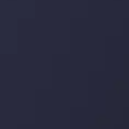
تحلیل تکنیکال
با کمک بینش های عمیق تکنیکال ما که متشکل از حقایق،
نمودارها و روندها می باشد، فرصت های ایده آل سودآور را برای
معاملات روزمره خود کشف کنید.
جدیدترین تغییرات
یورو / دلار استرالیا: سوگیری نزولی پایین تر از
میانگین م
توسط
Inveslo Analysis Team