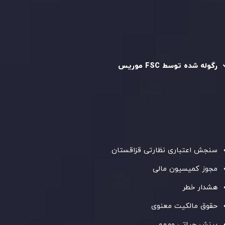
سیاست AML
رگوله و تایید شده
رگوله شده توسط FSC موریس
شرکت
Inveslo Limited
، ثبت‌شده در موریس با شماره ثبت
C230595
و دفتر مرکزی در
C/o Legacy Capital Ltd. Second
Floor, Suite 201, The Catalyst Ebene
، تحت نظارت کمیسیون
خدمات مالی جمهوری موریس فعالیت می‌کند. این شرکت با
داشتن مجوز معامله‌گری سرمایه‌گذاری،
GB25205645
، به رعایت
دقیق استانداردهای نظارتی پایبند است و محیطی امن و شفاف
برای معاملات جهانی و حفاظت از مشتریان فراهم می‌آورد.
سنجش اعتباری نظارتی قزاقستان
مجوز کمیسیون مالی
هشدار خطر
حقوق مالکیت معنوی
بینش حیاتی ومهم