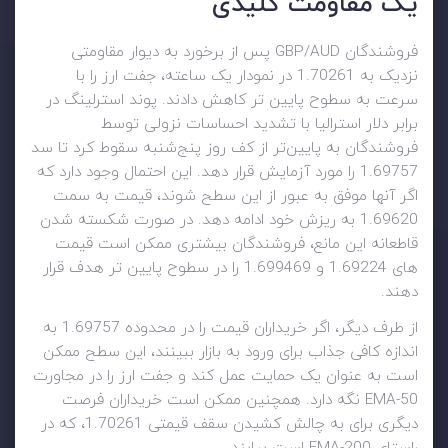
یک مقاومت کلیدی
فروشندگان GBP/AUD پس از برخورد به دیوار مقاومتی
نزدیک به 1.70261 در نمودار یک ساعته، جفت ارز را با
سرعت به سطوح پایین تر کاهش دادند. پوند استرلینگ در
برابر دلار استرالیا با تشدید احساسات نزولی توسط
فروشندگان به پایین‌تر از کف روز پنج‌شنبه سقوط کرد تا سد
1.69757 را مورد آزمایش قرار دهد. این احتمال وجود دارد که
اگر آنها موفق به عبور از این سطح شوند، قیمت به سمت
1.69620 به ریزش خود ادامه دهد. در صورت شکسته شدن
قاطعانه این مانع، فروشندگان بیشتری ممکن است قیمت
های 1.69224 و 1.699469 را در سطوح پایین تر هدف قرار
دهند.
از طرف دیگر، اگر خریداران قیمت را در محدوده 1.69757 به
اندازه کافی جذاب برای ورود به بازار ببینند، این سطح ممکن
است به عنوان یک حمایت عمل کند و جفت ارز را در مجاورت
50-EMA نگه دارد. همچنین ممکن است خریداران فرصت
دیگری برای به چالش کشیدن سقف قیمتی 1.70261، که در