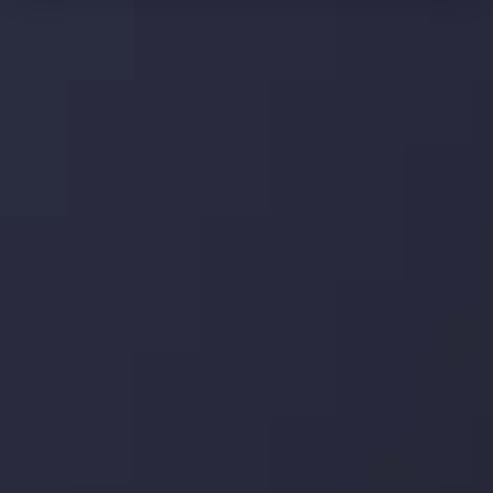
تحلیل تکنیکال
با کمک بینش های عمیق تکنیکال ما که متشکل از حقایق،
نمودارها و روندها می باشد، فرصت های ایده آل سودآور را برای
معاملات روزمره خود کشف کنید.
جدیدترین تغییرات
یورو / دلار استرالیا: سوگیری نزولی پایین تر از
میانگین م
توسط
Inveslo Analysis Team