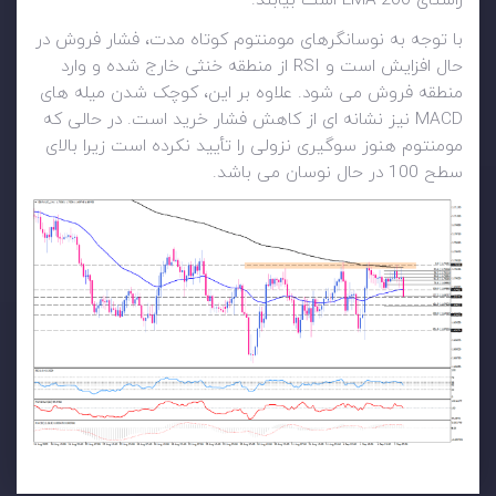
راستای 200-EMA است بیابند.
با توجه به نوسانگرهای مومنتوم کوتاه مدت، فشار فروش در
حال افزایش است و RSI از منطقه خنثی خارج شده و وارد
منطقه فروش می شود. علاوه بر این، کوچک شدن میله های
MACD نیز نشانه ای از کاهش فشار خرید است. در حالی که
مومنتوم هنوز سوگیری نزولی را تأیید نکرده است زیرا بالای
سطح 100 در حال نوسان می باشد.