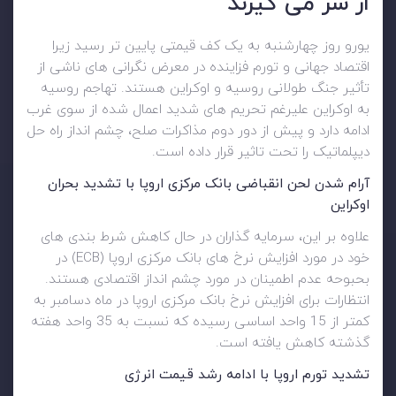
از سر می گیرند
یورو روز چهارشنبه به یک کف قیمتی پایین تر رسید زیرا
اقتصاد جهانی و تورم فزاینده در معرض نگرانی های ناشی از
تأثیر جنگ طولانی روسیه و اوکراین هستند. تهاجم روسیه
به اوکراین علیرغم تحریم های شدید اعمال شده از سوی غرب
ادامه دارد و پیش از دور دوم مذاکرات صلح، چشم انداز راه حل
دیپلماتیک را تحت تاثیر قرار داده است.
آرام شدن لحن انقباضی بانک مرکزی اروپا با تشدید بحران
اوکراین
علاوه بر این، سرمایه گذاران در حال کاهش شرط بندی های
خود در مورد افزایش نرخ های بانک مرکزی اروپا (ECB) در
بحبوحه عدم اطمینان در مورد چشم انداز اقتصادی هستند.
انتظارات برای افزایش‌ نرخ بانک مرکزی اروپا در ماه دسامبر به
کمتر از 15 واحد اساسی رسیده که نسبت به 35 واحد هفته
گذشته کاهش یافته است.
تشدید تورم اروپا با ادامه رشد قیمت انرژی