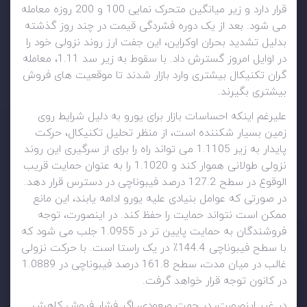
قرار دارد و زیر میانگین متحرک نمایی 100 و 200 روزه معامله
می شود. بعد از یک دوره فشردگی قیمت در چند روز گذشته
بدلیل تشدید بحران اوکراین، این جفت ارز روند نزولی خود را
در اوایل امروز گسترش داد. با سقوط به زیر سد 1.11، معامله
گران تکنیکال بیشتری وارد بازار شدند تا موقعیت های فروش
بیشتری بگیرند.
علیرغم اینکه احساسات بازار برای یورو به دلیل شرایط روی
زمین بسیار شکننده است، از منظر تحلیل تکنیکال، حرکت
پایدار به زیر 1.1105 می تواند راه را برای از سرگیری این روند
نزولی طولانی هموار کند و 1.1020 را به عنوان حمایت قریب
الوقوع در سطح 127.2 درصد فیبوناچی در دسترس قرار دهد.
در صورتی که عوامل بنیادی علیه یورو ادامه یابند، این مانع
ممکن است نتواند حمایت را حفظ کند. در اینصورت، توجه
فروشندگان به حمایت پایین تر در 1.0955 جلب می شود که
با سطح فیبوناچی 144.4٪ در یک راستا است. با حرکت نزولی
غالب در میان مدت، سطح 161.8 درصد فیبوناچی در 1.0889
در کانون توجه قرار خواهد گرفت.
در غیر اینصورت، در جهت صعودی، اگر فشار فروش کاهش