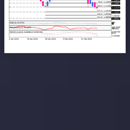
تحلیل تکنیکال
با کمک بینش های عمیق تکنیکال ما که متشکل از حقایق،
نمودارها و روندها می باشد، فرصت های ایده آل سودآور را برای
معاملات روزمره خود کشف کنید.
جدیدترین تغییرات
یورو / دلار استرالیا: سوگیری نزولی پایین تر از