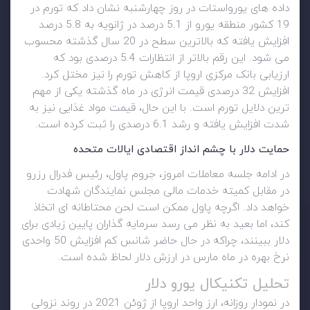
داده های یورواستات در روز چهارشنبه نشان داد که تورم در
19 کشور منطقه یورو از 5.1 درصد در ژانویه به 5.8 درصد
افزایش یافته که بالاترین سطح در 20 سال گذشته محسوب
می شود. این رقم بالاتر از انتظارات 5.4 درصدی بود که
ارزیابی بانک مرکزی اروپا از کاهش تورم را نیز مختل کرد.
افزایش 32 درصدی قیمت انرژی در ماه گذشته یکی از مهم
ترین دلایل تورم است. با این حال، قیمت مواد غذایی نیز به
شدت افزایش یافته و رشد 6.1 درصدی را ثبت کرده است.
حمایت دلار با چشم انداز اقتصادی ایالات متحده
در ادامه جلسه معاملات امروز، جروم پاول، رئیس فدرال رزرو
در مقابل کمیته خدمات مالی مجلس نمایندگان شهادت
خواهد داد. اگرچه پاول ممکن است لحن محتاطانه ای اتخاذ
کند، اما بعید به نظر می رسد سرمایه گذاران پایین زیادی برای
دلار ببینند، چراکه در حال حاضر شانس کم افزایش 50 واحدی
نرخ بهره در ماه مارس در ارزش دلار لحاظ شده است.
تحلیل تکنیکال یورو دلار
در نمودار روزانه، ارز واحد اروپا از ژوئن 2021 در روند نزولی