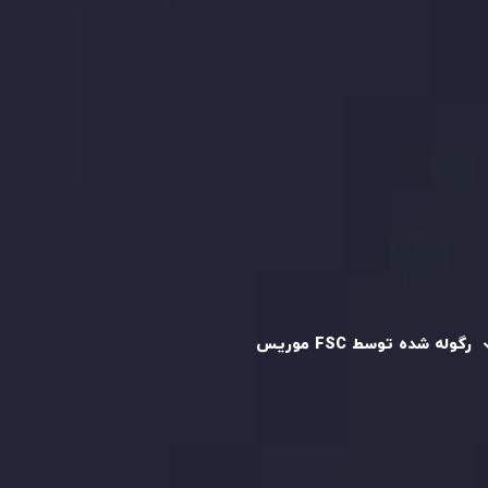
کپی تریدینگ
قرارداد مشتری
سیاست حفظ حریم خصوصی
سیاست استرداد وجه
سیاست AML
رگوله و تایید شده
رگوله شده توسط FSC موریس
شرکت
Inveslo Limited
، ثبت‌شده در موریس با شماره ثبت
C230595
و دفتر مرکزی در
C/o Legacy Capital Ltd. Second
Floor, Suite 201, The Catalyst Ebene
، تحت نظارت کمیسیون
خدمات مالی جمهوری موریس فعالیت می‌کند. این شرکت با
داشتن مجوز معامله‌گری سرمایه‌گذاری،
GB25205645
، به رعایت
دقیق استانداردهای نظارتی پایبند است و محیطی امن و شفاف
برای معاملات جهانی و حفاظت از مشتریان فراهم می‌آورد.