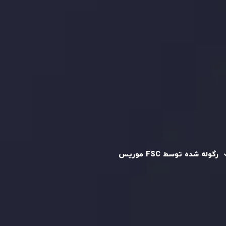
کپی تریدینگ
قرارداد مشتری
سیاست حفظ حریم خصوصی
سیاست استرداد وجه
سیاست AML
رگوله و تایید شده
رگوله شده توسط FSC موریس
شرکت
Inveslo Limited
، ثبت‌شده در موریس با شماره ثبت
C230595
و دفتر مرکزی در
C/o Legacy Capital Ltd. Second
Floor, Suite 201, The Catalyst Ebene
، تحت نظارت کمیسیون
خدمات مالی جمهوری موریس فعالیت می‌کند. این شرکت با
داشتن مجوز معامله‌گری سرمایه‌گذاری،
GB25205645
، به رعایت
دقیق استانداردهای نظارتی پایبند است و محیطی امن و شفاف
برای معاملات جهانی و حفاظت از مشتریان فراهم می‌آورد.