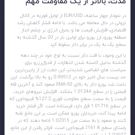
مدت، بالاتر از یک مقاومت مهم
در نمودار چهار ساعته، EUR/USD از اوایل فوریه در کانال
نزولی در حال معامله می باشد. با ادامه فشار کاهش رشد
اقتصادی، افزایش قیمت ها و بحران انرژی بر چشم انداز
منطقه یورو، ارز یورو برای اولین بار در 20 سال گذشته به
سطح یک به یک در برابر دلار سقوط کرد.
با این وجود، با افت دلار نسبت به اوج خود در چند دهه
گذشته بدلیل کاسته شدن انتظارات از فدرال‌رزرو برای
سیاست های انقباضی شدیدتر، این جفت ارز از پایین‌ترین
حد بیست سال اخیر خود در 0.99512 رو به بالا برگشت. این
باعث شد یورو دلار به بالای 50-EMA صعود کند و آخرین قله
قیمتی را در سطح 1.01244 بشکند. افزایش نیروهای خرید،
قیمت را به سمت سطح مقاومت فوری 127.2% فیبوناچی که
در سطح 1.01716 قرار دارد، فرستاده است. اگر فشار خرید
ادامه پیدا کند، خریداران یورو ممکن است بر این مانع غلبه
کنند و صعود را به سمت مرز 1.02315 ادامه دهند که در
راستای سطح 161.8٪ فیبوناچی است. فراتر رفتن از این مانع،