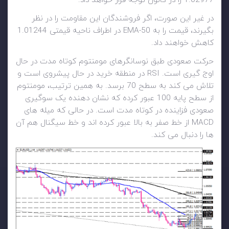
1.02977 را در کانون توجه قرار خواهد داد.
در غیر این صورت، اگر فروشندگان این مقاومت را در نظر
بگیرند، قیمت را به 50-EMA در اطراف ناحیه قیمتی 1.01244
کاهش خواهند داد.
حرکت صعودی طبق نوسانگرهای مومنتوم کوتاه مدت در حال
اوج گیری است. RSI در منطقه خرید در حال پیشروی است و
تلاش می کند به سطح 70 برسد. به همین ترتیب، مومنتوم
از سطح پایه 100 عبور کرده که نشان دهنده یک سوگیری
صعودی فزاینده در کوتاه مدت است. در حالی که میله های
MACD از خط صفر به بالا عبور کرده اند و خط سیگنال هم آن
ها را دنبال می کند.