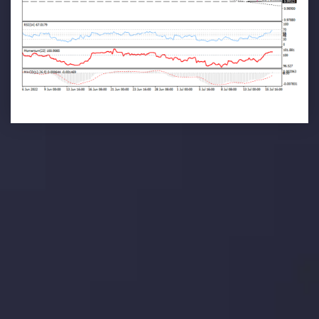
تحلیل تکنیکال
با کمک بینش های عمیق تکنیکال ما که متشکل از حقایق،
نمودارها و روندها می باشد، فرصت های ایده آل سودآور را برای
معاملات روزمره خود کشف کنید.
جدیدترین تغییرات
یورو / دلار استرالیا: سوگیری نزولی پایین تر از
میانگین م