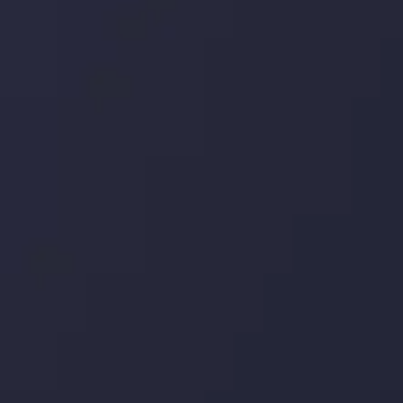
اینوسلو با دریافت جایزه معتبر
" بهترین کارگزار فین تک فارکس "
توجه ها را به
خود جلب کرد. این افتخار، نشانی از شایستگی و کیفیت بالای خدمات اینوسلو
می باشد.