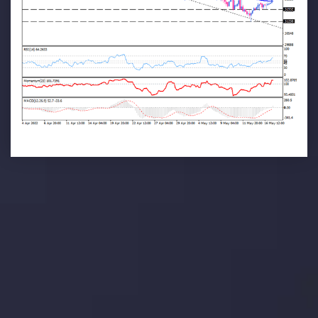
تحلیل تکنیکال
با کمک بینش های عمیق تکنیکال ما که متشکل از حقایق،
نمودارها و روندها می باشد، فرصت های ایده آل سودآور را برای
معاملات روزمره خود کشف کنید.