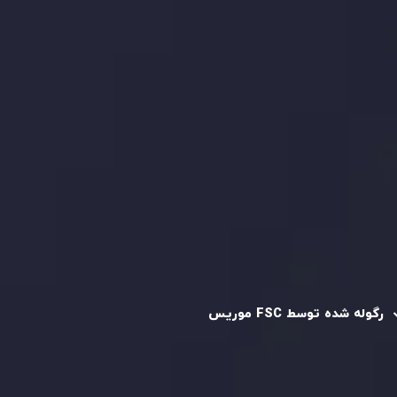
بررسی حساب ها
کپی تریدینگ
قرارداد مشتری
سیاست حفظ حریم خصوصی
سیاست استرداد وجه
سیاست AML
رگوله و تایید شده
رگوله شده توسط FSC موریس
شرکت
Inveslo Limited
، ثبت‌شده در موریس با شماره ثبت
C230595
و دفتر مرکزی در
C/o Legacy Capital Ltd. Second
Floor, Suite 201, The Catalyst Ebene
، تحت نظارت کمیسیون
خدمات مالی جمهوری موریس فعالیت می‌کند. این شرکت با