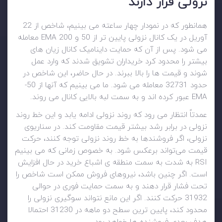
نزولی قرار دارند
همانطور که در نمودار چهار ساعته می بینیم، شاخص از 22
آوریل در یک کانال نزولی پایین تر از 50 و 200 EMA معامله
می شود. پس از آن که حمایت داینامیک کانال زیان های
بیشتر را محدود کرد خریداران تشویق شدند که وارد عمل
شوند و قیمت ها را بالا ببرند. در حال حاضر، این شاخص در
حدود 32731 معامله می شود. ما می بینیم که آنها از 50-
EMA عبور کرده اند و به سمت لبه بالایی کانال می روند.
عمدتاً انتظار می رود که روند نزولی ادامه یابد و این خط روند
نزولی در برابر رشد بیشتر قیمت مقاومت کند. در سناریوی
نزولی، اگر فروشندها به خط روند نزولی توجه کنند، حرکت
قیمت می‌تواند برعکس شود. به خصوص زمانی که می بینیم
RSI به شدت به سمت منطقه ی اشباع خرید در حال افزایش
است. اگر چنین باشد، نیروهای فروش ممکن است شاخص را
تحت فشار قرار دهند و به سمت حمایت فوری در حوالی
31932 حرکت کنند. اگر این مانع نتواند سوگیری نزولی را
محدود کند، پایین ترین سطح دو ماهه در 31230 احتمالا