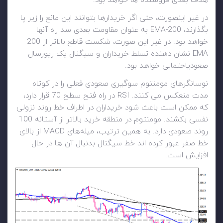
هدف بعدی فروشنده ها خواهد بود.
در غیر اینصورت، حتی اگر خریدارها بتوانند این مانع را زیر پا
بگذارند، 200-EMA به عنوان مقاومت بعدی سد راه آنها
خواهد بود. در غیر این صورت، شکست قاطع بالاتر از 200
EMA نشان دهنده تسلط خریداران و سیگنال یک ریورسال
صعودیاحتمالی خواهد بود.
نوسانگرهای مومنتوم سوگیری صعودی فعلی را در کوتاه
مدت منعکس می کنند. RSI در راه فتح سطح 70 قرار دارد،
که ممکن است باعث شود خریداران در اطراف خط روند نزولی
نفسی بکشند. مومنتوم در منطقه خرید بالاتر از آستانه 100
روند صعودی دارد. به همین ترتیب، میله‌های MACD از بالای
خط صفر عبور کرده اند خط سیگنال بدنبال آن ها در حال
افزایش است.