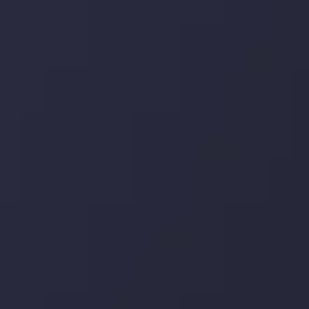
جدیدترین تغییرات
یورو / دلار استرالیا: سوگیری نزولی پایین تر از
میانگین م
توسط
Inveslo Analysis Team