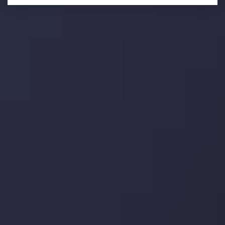
تحلیل تکنیکال
با کمک بینش های عمیق تکنیکال ما که متشکل از حقایق،
نمودارها و روندها می باشد، فرصت های ایده آل سودآور را برای
معاملات روزمره خود کشف کنید.
جدیدترین تغییرات
یورو / دلار استرالیا: سوگیری نزولی پایین تر از
میانگین م
توسط
Inveslo Analysis Team