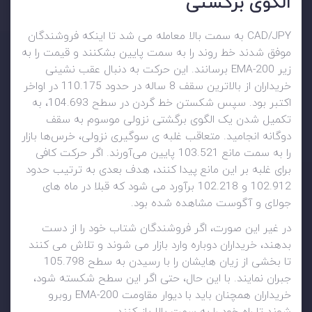
الگوی برگشتی
CAD/JPY به سمت بالا معامله می شد تا اینکه فروشندگان
موفق شدند خط روند را به سمت پایین بشکنند و قیمت را به
زیر 200-EMA برسانند. این حرکت به دنبال عقب نشینی
خریداران از بالاترین سقف 8 ساله در حدود 110.175 در اواخر
اکتبر بود. سپس شکستن خط گردن در سطح 104.693، به
تکمیل شدن یک الگوی برگشتی نزولی موسوم به سقف
دوگانه انجامید. متعاقب غلبه ی سوگیری نزولی، خرس‌ها بازار
را به سمت مانع 103.521 پایین می‌آورند. اگر حرکت کافی
برای غلبه بر این مانع پیدا کنند، هدف بعدی به ترتیب حدود
102.912 و 102.218 برآورد می شود که قبلا در ماه های
جولای و آگوست مشاهده شده بود.
در غیر این صورت، اگر فروشندگان شتاب خود را از دست
بدهند، خریداران دوباره وارد بازار می شوند و تلاش می کنند
تا بخشی از زیان هایشان را با رسیدن به سطح 105.798
جبران نمایند. با این حال، حتی اگر این سطح شکسته شود،
خریداران همچنان باید با دیوار مقاومت 200-EMA روبرو