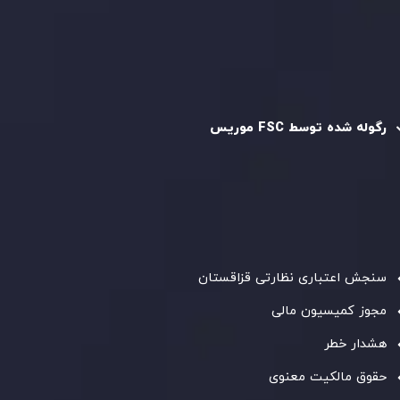
سیاست AML
رگوله و تایید شده
رگوله شده توسط FSC موریس
شرکت
Inveslo Limited
، ثبت‌شده در موریس با شماره ثبت
C230595
و دفتر مرکزی در
C/o Legacy Capital Ltd. Second
Floor, Suite 201, The Catalyst Ebene
، تحت نظارت کمیسیون
خدمات مالی جمهوری موریس فعالیت می‌کند. این شرکت با
داشتن مجوز معامله‌گری سرمایه‌گذاری،
GB25205645
، به رعایت
دقیق استانداردهای نظارتی پایبند است و محیطی امن و شفاف
برای معاملات جهانی و حفاظت از مشتریان فراهم می‌آورد.
سنجش اعتباری نظارتی قزاقستان
مجوز کمیسیون مالی
هشدار خطر
حقوق مالکیت معنوی