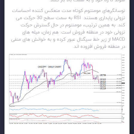
شوند تا راه خود را به سمت بالا باز کنند.
نوسانگرهای مومنتوم کوتاه مدت منعکس کننده احساسات
نزولی پایداری هستند. RSI به سمت سطح 30 حرکت می
کند. به همین ترتیب، مومنتوم در حال گسترش حرکت
نزولی خود در منطقه فروش است. هم زمان، میله های
MACD از زیر خط سیگنال عبور کرده و به خوانش های منفی
در منطقه فروش افزوده اند.