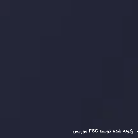
با ما تماس بگیرید
بیانیه سلب مسئولیت ریسک
بررسی حساب ها
کپی تریدینگ
قرارداد مشتری
سیاست حفظ حریم خصوصی
سیاست استرداد وجه
سیاست AML
رگوله و تایید شده
رگوله شده توسط FSC موریس