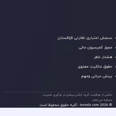
شرکت
Inveslo Limited
، ثبت‌شده در موریس با شماره ثبت
C230595
و دفتر مرکزی در
C/o Legacy Capital Ltd. Second
Floor, Suite 201, The Catalyst Ebene
، تحت نظارت کمیسیون
خدمات مالی جمهوری موریس فعالیت می‌کند. این شرکت با
داشتن مجوز معامله‌گری سرمایه‌گذاری،
GB25205645
، به رعایت
دقیق استانداردهای نظارتی پایبند است و محیطی امن و شفاف
برای معاملات جهانی و حفاظت از مشتریان فراهم می‌آورد.
سنجش اعتباری نظارتی قزاقستان
مجوز کمیسیون مالی
هشدار خطر
حقوق مالکیت معنوی
بینش حیاتی ومهم
بخشی از موفقیت گروه ایکس،پیشرو در نوآوری مدیریت
سرمایه می باشد.
© 2026 Inveslo.com - کلیه حقوق محفوظ است