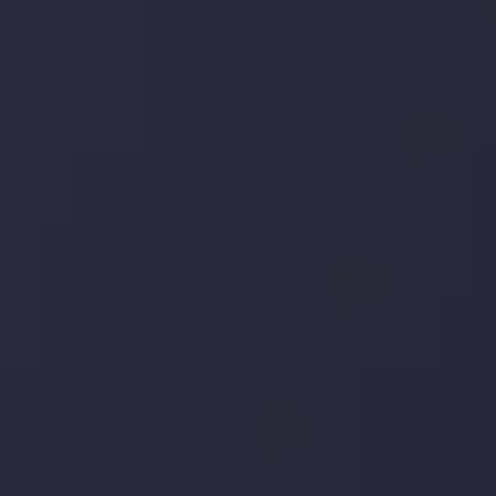
جدیدترین تغییرات
یورو / دلار استرالیا: سوگیری نزولی پایین تر از
میانگین م
توسط
Inveslo Analysis Team