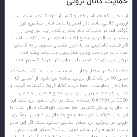
حمایت کانال نزولی
از آنجایی که احساس خطر و ترس از رکود تشدید شده است،
ارزهای کالایی مانند دلار استرالیا تحت فشار بیشتری قرار
گرفته اند، در حالی که دلار بعنوان یک دارایی امن پس از
رسیدن به بالاترین سطح 20 ساله خود در حال تقویت است.
اگر قیمت کامادیتی ها به دلیل تقاضای ضعیف‌تر به کاهش
خود ادامه می‌دهد، چنین سناریویی می تواند چشم انداز
نزولی یی برای دلار استرالیا در برابر دلار آمریکا ترسیم نماید.
AUD/USD در نمودار چهار ساعته درست زیر میانگین متحرک
نمایی 50 در یک کانال نزولی معامله می شود. از آنجایی که
خط کانال مقاومت را حفظ کرده، فشار فروش گسترده قیمت را
پایین آورده و به زیر پایین ترین سطح قیمتی از ماه می
2020 در 0.67605 رسانده است. در حال حاضر، این جفت ارز
در حال به چالش کشیدن خط حمایت داینامیک کانال است. با
این حال، کوتاه شدن بدنه شمع ها حاکی از کاهش سوگیری
نزولی در نزدیکی این سطح حمایتی حیاتی است. اگر این مانع
دست نخورده باقی بماند، خریداران AUD ممکن است سعی