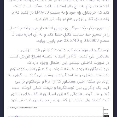
کنند به سمت حمایت شکسته در 0.67605 برگردند. اگر اخبار
فاندامنتال هم به نفع دلار استرالیا باشد، ممکن است کمک
کند که خریداران راه خود را به سمت 50-EMA باز کنند که با
باند بالای کانال نزولی هم در یک تراز قرار دارد.
از سوی دیگر، یک سوگیری نزولی ادامه دار می تواند جفت ارز
را در مسیر خط حمایت کانال حفظ کند و به آن اجازه دهد تا
سطح 0.66900 و 0.66749 هم پایین بیاید.
نوسانگرهای مومنتوم کوتاه مدت کاهش فشار نزولی را
منعکس می کنند. RSI در آستانه منطقه اشباع فروش است.
در صورت کاهش بیشتر، این احتمال وجود دارد که
فروشندگان به زودی خسته شوند. با کاهش فشار، مومنتوم
به سمت شمال در منطقه فروش نوسان می کند. با نگاهی به
روند دو هفته اخیر، همانطور که از RSI و مومنتوم بر می
آید، یک واگرایی بین نوسانگرها و قیمت شکل گرفته است
که بر می گردد به زمانی که این اسیلاتورها کف های بالاتری
ثبت کردند ولی جفت ارز کف های پایین ترین ثبت می کرد.