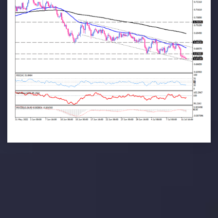
تحلیل تکنیکال
با کمک بینش های عمیق تکنیکال ما که متشکل از حقایق،
نمودارها و روندها می باشد، فرصت های ایده آل سودآور را برای
معاملات روزمره خود کشف کنید.