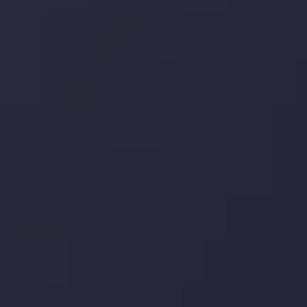
اینوسلو با دریافت جایزه معتبر
" بهترین کارگزار فین تک فارکس "
توجه ها را به