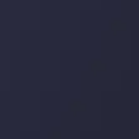
یورو / دلار استرالیا: سوگیری نزولی پایین تر از
میانگین م
توسط
Inveslo Analysis Team