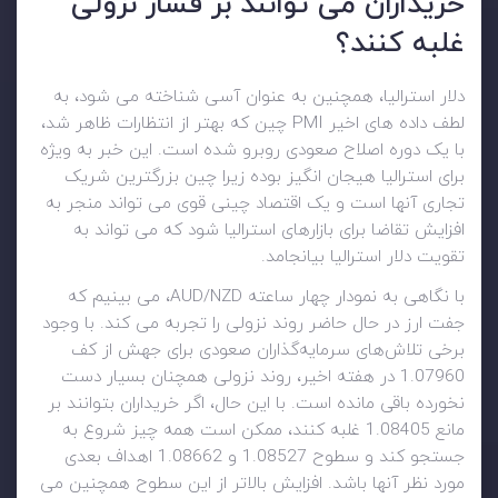
خریداران می توانند بر فشار نزولی
غلبه کنند؟
دلار استرالیا، همچنین به عنوان آسی شناخته می شود، به
لطف داده های اخیر PMI چین که بهتر از انتظارات ظاهر شد،
با یک دوره اصلاح صعودی روبرو شده است. این خبر به ویژه
برای استرالیا هیجان انگیز بوده زیرا چین بزرگترین شریک
تجاری آنها است و یک اقتصاد چینی قوی می تواند منجر به
افزایش تقاضا برای بازارهای استرالیا شود که می تواند به
تقویت دلار استرالیا بیانجامد.
با نگاهی به نمودار چهار ساعته AUD/NZD، می بینیم که
جفت ارز در حال حاضر روند نزولی را تجربه می کند. با وجود
برخی تلاش‌های سرمایه‌گذاران صعودی برای جهش از کف
1.07960 در هفته اخیر، روند نزولی همچنان بسیار دست
نخورده باقی مانده است. با این حال، اگر خریداران بتوانند بر
مانع 1.08405 غلبه کنند، ممکن است همه چیز شروع به
جستجو کند و سطوح 1.08527 و 1.08662 اهداف بعدی
مورد نظر آنها باشد. افزایش بالاتر از این سطوح همچنین می