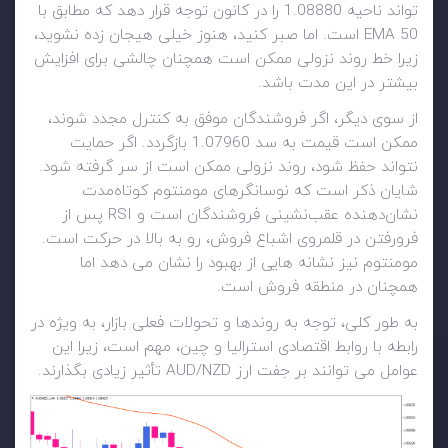
تواند ناحیه 1.08880 را در کانون توجه قرار دهد که مطابق با
50 EMA است. اما صبر کنید، هنوز خیلی هیجان زده نشوید،
زیرا خط روند نزولی ممکن است همچنان چالشی برای افزایش
بیشتر در این مدت باشد.
از سوی دیگر، اگر فروشندگان موفق به کنترل مجدد شوند،
ممکن است قیمت به سد 1.07960 بازگردد. اگر حمایت
نتواند حفظ شود، روند نزولی ممکن است از سر گرفته شود.
شایان ذکر است که نوسانگرهای مومنتوم کوتاه‌مدت
نشان‌دهنده عقب‌نشینی فروشندگان است و RSI پس از
فرورفتن در قلمروی اشباع فروش، رو به بالا در حرکت است.
مومنتوم نیز نشانه هایی از بهبود را نشان می دهد اما
همچنان در منطقه فروش است.
به طور کلی، توجه به روندها و تحولات فعلی بازار، به ویژه در
رابطه با روابط اقتصادی استرالیا و چین، مهم است، زیرا این
عوامل می توانند بر جفت ارز AUD/NZD تأثیر زیادی بگذارند.