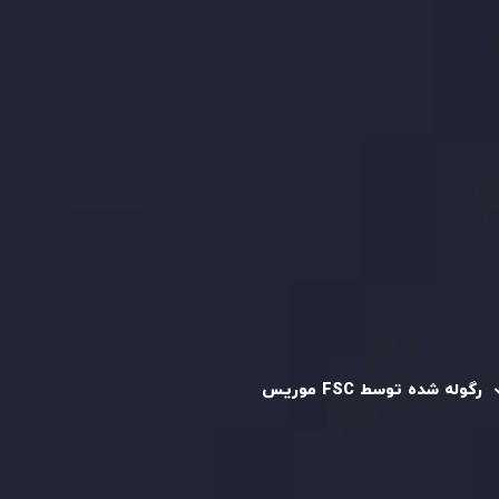
بررسی حساب ها
کپی تریدینگ
قرارداد مشتری
سیاست حفظ حریم خصوصی
سیاست استرداد وجه
سیاست AML
رگوله و تایید شده
رگوله شده توسط FSC موریس
شرکت
Inveslo Limited
، ثبت‌شده در موریس با شماره ثبت
C230595
و دفتر مرکزی در
C/o Legacy Capital Ltd. Second
Floor, Suite 201, The Catalyst Ebene
، تحت نظارت کمیسیون
خدمات مالی جمهوری موریس فعالیت می‌کند. این شرکت با
داشتن مجوز معامله‌گری سرمایه‌گذاری،
GB25205645
، به رعایت