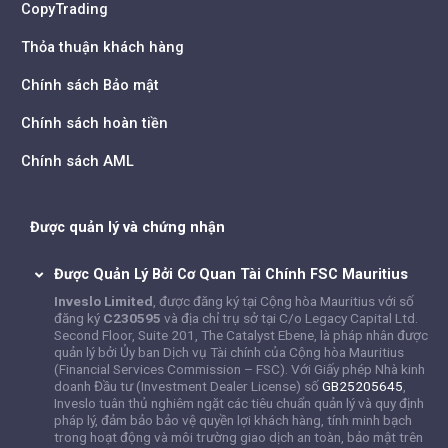
CopyTrading
Thỏa thuận khách hàng
Chính sách Bảo mật
Chính sách hoàn tiền
Chính sách AML
Được quản lý và chứng nhận
Được Quản Lý Bởi Cơ Quan Tài Chính FSC Mauritius
Inveslo Limited
, được đăng ký tại Cộng hòa Mauritius với số
đăng ký
C230595
và địa chỉ trụ sở tại C/o Legacy Capital Ltd.
Second Floor, Suite 201, The Catalyst Ebene, là pháp nhân được
quản lý bởi Ủy ban Dịch vụ Tài chính của Cộng hòa Mauritius
(Financial Services Commission – FSC). Với Giấy phép Nhà kinh
doanh Đầu tư (Investment Dealer License) số
GB25205645
,
Inveslo tuân thủ nghiêm ngặt các tiêu chuẩn quản lý và quy định
pháp lý, đảm bảo bảo vệ quyền lợi khách hàng, tính minh bạch
trong hoạt động và môi trường giao dịch an toàn, bảo mật trên