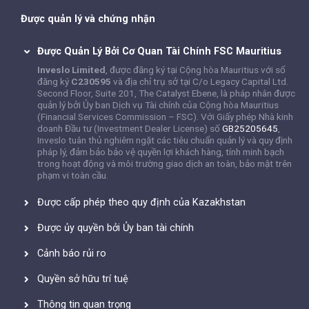
Được quản lý và chứng nhận
Được Quản Lý Bởi Cơ Quan Tài Chính FSC Mauritius
Inveslo Limited
, được đăng ký tại Cộng hòa Mauritius với số
đăng ký
C230595
và địa chỉ trụ sở tại C/o Legacy Capital Ltd.
Second Floor, Suite 201, The Catalyst Ebene, là pháp nhân được
quản lý bởi Ủy ban Dịch vụ Tài chính của Cộng hòa Mauritius
(Financial Services Commission – FSC). Với Giấy phép Nhà kinh
doanh Đầu tư (Investment Dealer License) số
GB25205645
,
Inveslo tuân thủ nghiêm ngặt các tiêu chuẩn quản lý và quy định
pháp lý, đảm bảo bảo vệ quyền lợi khách hàng, tính minh bạch
trong hoạt động và môi trường giao dịch an toàn, bảo mật trên
phạm vi toàn cầu.
Được cấp phép theo quy định của Kazakhstan
Được ủy quyền bởi Ủy ban tài chính
Cảnh báo rủi ro
Quyền sở hữu trí tuệ
Thông tin quan trọng