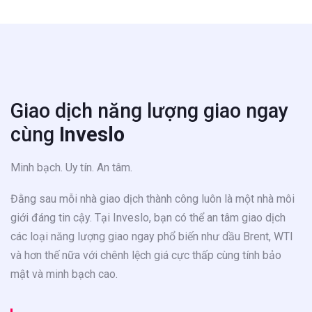
Giao dịch năng lượng giao ngay
cùng
Inveslo
Minh bạch. Uy tín. An tâm.
Đằng sau mỗi nhà giao dịch thành công luôn là một nhà môi
giới đáng tin cậy. Tại Inveslo, bạn có thể an tâm giao dịch
các loại năng lượng giao ngay phổ biến như dầu Brent, WTI
và hơn thế nữa với chênh lệch giá cực thấp cùng tính bảo
mật và minh bạch cao.