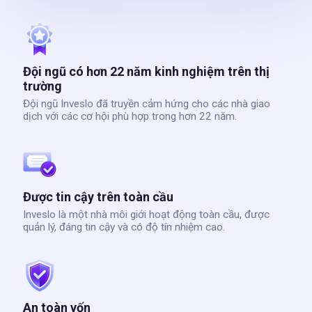
Đội ngũ có hơn 22 năm kinh nghiệm trên thị
trường
Đội ngũ Inveslo đã truyền cảm hứng cho các nhà giao
dịch với các cơ hội phù hợp trong hơn 22 năm.
Được tin cậy trên toàn cầu
Inveslo là một nhà môi giới hoạt động toàn cầu, được
quản lý, đáng tin cậy và có độ tín nhiệm cao.
An toàn vốn