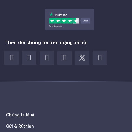
Theo dõi chúng tôi trên mạng xã hội
Chúng ta là ai
Gửi & Rút tiền