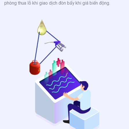
phòng thua lỗ khi giao dịch đòn bẩy khi giá biến động.