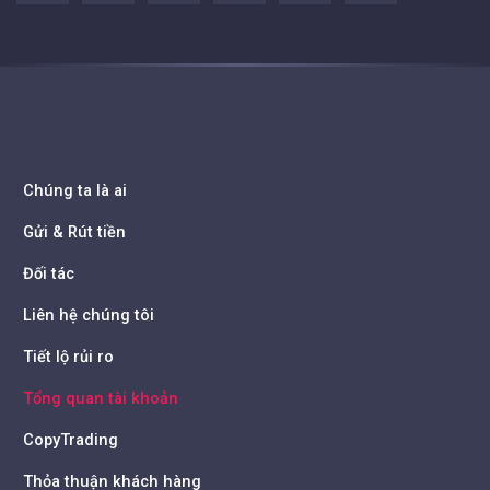
Chúng ta là ai
Gửi & Rút tiền
Đối tác
Liên hệ chúng tôi
Tiết lộ rủi ro
Tổng quan tài khoản
CopyTrading
Thỏa thuận khách hàng