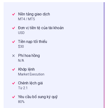
Nền tảng giao dịch
MT4 / MT5
Đơn vị tiền tệ của tài khoản
USD
Tiền nạp tối thiểu
$30
Phí hoa hồng
N/A
Khớp lệnh
Market Execution
Chênh lệch giá
Từ 2.1
Yêu cầu bổ sung ký quỹ
80%