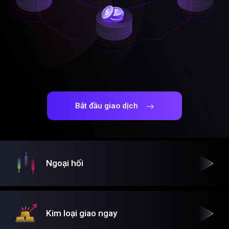
Bắt đầu giao dịch
Ngoại hối
Kim loại giao ngay