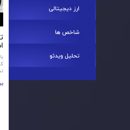
ارز دیجیتالی
شاخص ها
ت
ا
تحلیل ویدئو
با
که
تح
بی
کن
و پا