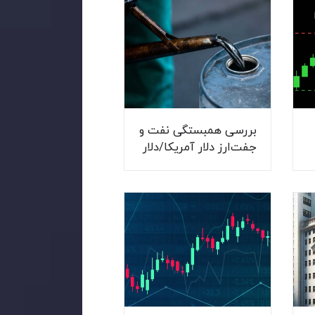
بررسی همبستگی نفت و
جفت‌ارز دلار آمریکا/دلار
کانادا