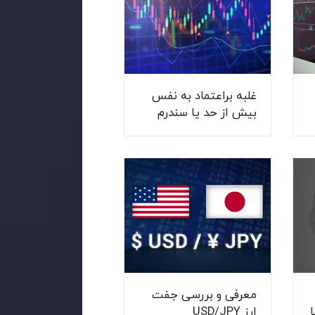
غلبه براعتماد به نفس
بیش از حد یا سندرم
کینگ کنگ در معاملات
معرفی و بررسی جفت
ا
ارز USD/JPY