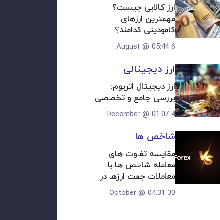
ارز کالایی چیست؟ 
مهمترین ارزهای 
کامودیتی کدامند؟
6 August @ 05:44
ارز دیجیتالی
ارز دیجیتال اتریوم: 
بررسی جامع و تخصصی
4 December @ 01:07
شاخص ها
مقایسه تفاوت های 
معامله شاخص ها با 
معاملات جفت ارزها در 
فارکس
30 October @ 04:31