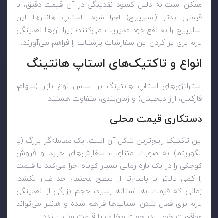
ممکن است به دلیل کمبود نقدینگی در آن قیمت دقیق، با
قیمتی بدتر (اسلیپیج) اجرا شود. استاپ هانترها این
اسلیپیج را به نفع خود مدیریت می‌کنند؛ زیرا آن‌ها نقدینگی
لازم برای پر کردن این سفارشات پرشتاب را فراهم می‌آورند.
انواع و تاکتیک‌های استاپ هانتینگ
استراتژی‌های استاپ هانتینگ بر اساس نوع بازار (سهام،
فارکس، ارز دیجیتال) و زمان‌بندی، متفاوت هستند:
دستکاری قیمت محلی
این تاکتیک رایج‌ترین شکل آن است. یک معامله‌گر بزرگ (یا
الگوریتم) به صورت متناوب، سفارش‌های خرید و فروش
کوچکی را در یک بازه زمانی بسیار کوتاه اجرا می‌کند تا قیمت
را کمی بالاتر یا پایین‌تر از سطح محتمل حد ضرر بکشد.
زمانی که قیمت به آستانه رسید، حجم بزرگی از نقدینگی
لازم برای فعال شدن استاپ‌ها فراهم شده و هانتر می‌تواند
موقعیت خود را در جهت مخالف با قیمت بهتر ببندد.