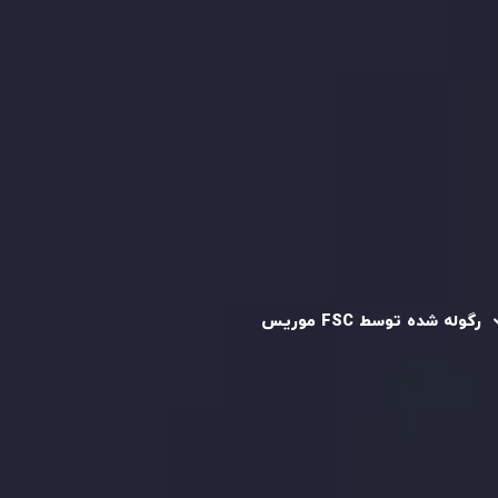
کپی تریدینگ
قرارداد مشتری
سیاست حفظ حریم خصوصی
سیاست استرداد وجه
سیاست AML
رگوله و تایید شده
رگوله شده توسط FSC موریس
شرکت
Inveslo Limited
، ثبت‌شده در موریس با شماره ثبت
C230595
و دفتر مرکزی در
C/o Legacy Capital Ltd. Second
Floor, Suite 201, The Catalyst Ebene
، تحت نظارت کمیسیون
خدمات مالی جمهوری موریس فعالیت می‌کند. این شرکت با
داشتن مجوز معامله‌گری سرمایه‌گذاری،
GB25205645
، به رعایت
دقیق استانداردهای نظارتی پایبند است و محیطی امن و شفاف
برای معاملات جهانی و حفاظت از مشتریان فراهم می‌آورد.