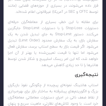
قرار داده می‌شوند، در بسیاری از حوزه‌های قضایی (مانند
توسط
CFTC
و
SEC
در آمریکا) غیرقانونی اعلام شده‌اند.
برای مقابله با این خطر، بسیاری از معامله‌گران حرفه‌ای
دستورات
Stop-Loss
را با دستورات
Stop-Limit
جایگزین
می‌کنند. دستور
Stop-Limit
به جای تبدیل شدن به یک
سفارش بازار، به یک سفارش محدود (
Limit Order
) تبدیل
می‌شود. اگر قیمت بازار به سطح استاپ برسد، سفارش فعال
می‌شود اما تنها با قیمت تعیین‌شده یا بهتر از آن اجرا
خواهد شد، که این امر ریسک اسلیپیج و شکار شدن توسط
هانترها را تا حد زیادی کاهش می‌دهد.
نتیجه‌گیری
استاپ هانتینگ نمونه‌ای پیچیده از چگونگی نفوذ بازیگران
بزرگ و الگوریتم‌های پیشرفته به ساختار بازار برای بهره‌برداری
از نقاط ضعف ذاتی در اجرای دستورات معاملاتی معامله‌گران
خرد است. با وجود تلاش‌های نظارتی، ماهیت سریع و پنهان