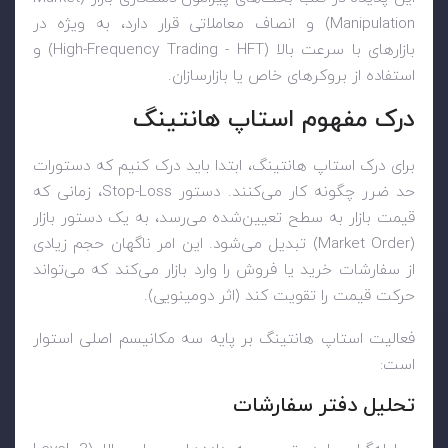
Manipulation
) و انصاف معاملاتی قرار دارد، به ویژه در
بازارهای با سرعت بالا (
High-Frequency Trading - HFT
) و
استفاده از بروکرهای خاص یا بازارسازان.
درک مفهوم استاپ هانتینگ
برای درک استاپ هانتینگ، ابتدا باید درک کنیم که دستورات
حد ضرر چگونه کار می‌کنند. دستور
Stop-Loss
، زمانی که
قیمت بازار به سطح تعیین‌شده می‌رسد، به یک دستور بازار
(
Market Order
) تبدیل می‌شود. این امر ناگهان حجم زیادی
از سفارشات خرید یا فروش را وارد بازار می‌کند که می‌تواند
حرکت قیمت را تقویت کند (اثر دومینویی).
فعالیت استاپ هانتینگ بر پایه سه مکانیسم اصلی استوار
است:
تحلیل دفتر سفارشات