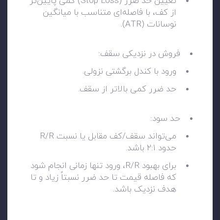
تعیین حد ضرر (Stop Loss) کمی پایین‌تر
از کف، با فاصله‌ای متناسب با میانگین
نوسانات (ATR).
فروش در نزدیکی سقف:
ورود با کندل برگشتی نزولی.
حد ضرر کمی بالاتر از سقف.
حد سود:
می‌تواند سقف/کف مقابل یا نسبت R/R
حدود ۲:۱ باشد.
برای بهبود R/R، ورود تنها زمانی انجام شود
که فاصله قیمت تا حد ضرر نسبتاً زیاد و تا
هدف نزدیک باشد.