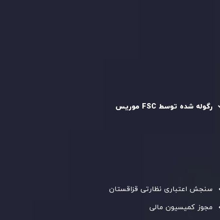
سیاست حفظ حریم خصوصی
سیاست استرداد وجه
سیاست AML
رگوله و تایید شده
رگوله شده توسط FSC موریس
شرکت
Inveslo Limited
، ثبت‌شده در موریس با شماره ثبت
C230595
و دفتر مرکزی در
C/o Legacy Capital Ltd. Second
Floor, Suite 201, The Catalyst Ebene
، تحت نظارت کمیسیون
خدمات مالی جمهوری موریس فعالیت می‌کند. این شرکت با
داشتن مجوز معامله‌گری سرمایه‌گذاری،
GB25205645
، به رعایت
دقیق استانداردهای نظارتی پایبند است و محیطی امن و شفاف
برای معاملات جهانی و حفاظت از مشتریان فراهم می‌آورد.
سنجش اعتباری نظارتی قزاقستان
مجوز کمیسیون مالی