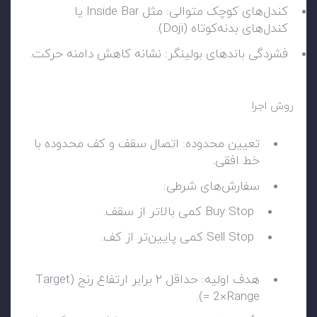
کندل‌های کوچک متوالی: مثل Inside Bar یا
کندل‌های بدنه‌کوتاه (Doji).
فشردگی باندهای بولینگر: نشانه کاهش دامنه حرکت.
روش اجرا
تعیین محدوده: اتصال سقف و کف محدوده با
خط افقی.
سفارش‌های شرطی:
Buy Stop کمی بالاتر از سقف.
Sell Stop کمی پایین‌تر از کف.
هدف اولیه: حداقل ۲ برابر ارتفاع رنج (Target
= 2×Range).