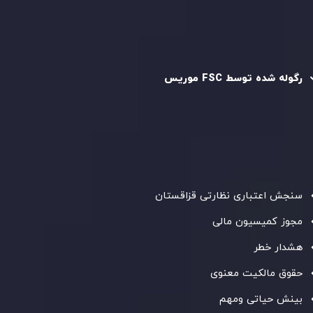
رگوله و تایید شده
رگوله شده توسط FSC موریس
شرکت
Inveslo Limited
، ثبت‌شده در موریس با شماره ثبت
C230595
و دفتر مرکزی در
C/o Legacy Capital Ltd. Second
Floor, Suite 201, The Catalyst Ebene
، تحت نظارت کمیسیون
خدمات مالی جمهوری موریس فعالیت می‌کند. این شرکت با
داشتن مجوز معامله‌گری سرمایه‌گذاری،
GB25205645
، به رعایت
دقیق استانداردهای نظارتی پایبند است و محیطی امن و شفاف
برای معاملات جهانی و حفاظت از مشتریان فراهم می‌آورد.
سنجش اعتباری نظارتی قزاقستان
مجوز کمیسیون مالی
هشدار خطر
حقوق مالکیت معنوی
بینش حیاتی ومهم