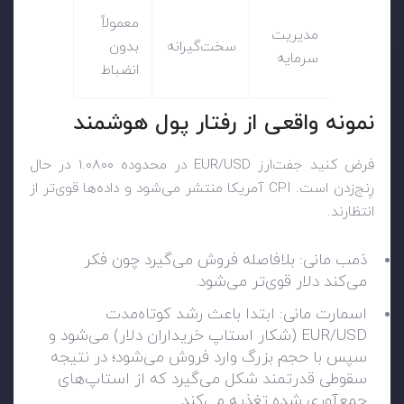
معمولاً
مدیریت
سخت‌گیرانه
بدون
سرمایه
انضباط
نمونه واقعی از رفتار پول هوشمند
فرض کنید جفت‌ارز EUR/USD در محدوده ۱.۰۸۰۰ در حال
رِنج‌زدن است. CPI آمریکا منتشر می‌شود و داده‌ها قوی‌تر از
انتظارند.
دَمب مانی: بلافاصله فروش می‌گیرد چون فکر
می‌کند دلار قوی‌تر می‌شود.
اسمارت مانی: ابتدا باعث رشد کوتاه‌مدت
EUR/USD (شکار استاپ خریداران دلار) می‌شود و
سپس با حجم بزرگ وارد فروش می‌شود؛ در نتیجه
سقوطی قدرتمند شکل می‌گیرد که از استاپ‌های
جمع‌آوری شده تغذیه می‌کند.