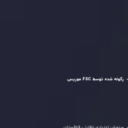
قرارداد مشتری
سیاست حفظ حریم خصوصی
سیاست استرداد وجه
سیاست AML
رگوله و تایید شده
رگوله شده توسط FSC موریس
شرکت
Inveslo Limited
، ثبت‌شده در موریس با شماره ثبت
C230595
و دفتر مرکزی در
C/o Legacy Capital Ltd. Second
Floor, Suite 201, The Catalyst Ebene
، تحت نظارت کمیسیون
خدمات مالی جمهوری موریس فعالیت می‌کند. این شرکت با
داشتن مجوز معامله‌گری سرمایه‌گذاری،
GB25205645
، به رعایت
دقیق استانداردهای نظارتی پایبند است و محیطی امن و شفاف
برای معاملات جهانی و حفاظت از مشتریان فراهم می‌آورد.
سنجش اعتباری نظارتی قزاقستان