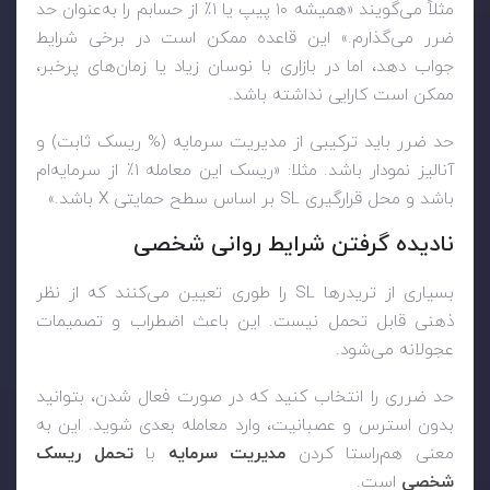
مثلاً می‌گویند «همیشه ۱۰ پیپ یا ۱٪ از حسابم را به‌عنوان حد
ضرر می‌گذارم.» این قاعده ممکن است در برخی شرایط
جواب دهد، اما در بازاری با نوسان زیاد یا زمان‌های پرخبر،
ممکن است کارایی نداشته باشد.
حد ضرر باید ترکیبی از مدیریت سرمایه (% ریسک ثابت) و
آنالیز نمودار باشد. مثلا: «ریسک این معامله ۱٪ از سرمایه‌ام
باشد و محل قرارگیری SL بر اساس سطح حمایتی X باشد.»
نادیده گرفتن شرایط روانی شخصی
بسیاری از تریدرها SL را طوری تعیین می‌کنند که از نظر
ذهنی قابل تحمل نیست. این باعث اضطراب و تصمیمات
عجولانه می‌شود.
حد ضرری را انتخاب کنید که در صورت فعال شدن، بتوانید
بدون استرس و عصبانیت، وارد معامله بعدی شوید. این به
معنی هم‌راستا کردن
مدیریت سرمایه
با
تحمل ریسک
شخصی
است.