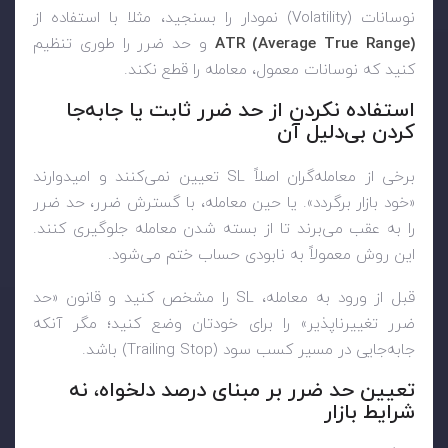
نوسانات (Volatility) نمودار را بسنجید، مثلا با استفاده از
ATR (Average True Range)
و حد ضرر را طوری تنظیم
کنید که نوسانات معمول، معامله را قطع نکند.
استفاده نکردن از حد ضرر ثابت یا جابه‌جا
کردن بی‌دلیل آن
برخی از معامله‌گران اصلاً SL تعیین نمی‌کنند و امیدوارند
«خود بازار برگردد». یا حین معامله، با گسترش ضرر، حد ضرر
را به عقب می‌برند تا از بسته شدن معامله جلوگیری کنند.
این روش معمولاً به نابودی حساب ختم می‌شود.
قبل از ورود به معامله، SL را مشخص کنید و قانون «حد
ضرر تغییرناپذیر» را برای خودتان وضع کنید؛ مگر آنکه
جابه‌جایی در مسیر کسب سود (Trailing Stop) باشد.
تعیین حد ضرر بر مبنای درصد دلخواه، نه
شرایط بازار