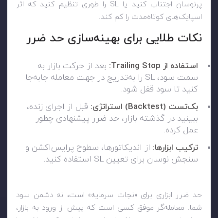
پرنوسان اجتناب کنید یا SL را طوری تنظیم کنید که اثر
اسپایک‌های کوتاه‌مدت را کم کند.
نکات طلایی برای بهینه‌سازی حد ضرر
استفاده از Trailing Stop:
بعد از حرکت بازار به
سمت سود، SL را به‌تدریج در جهت معامله جابه‌جا
کنید تا سود قفل شود.
بک‌تست (Backtest) استراتژی:
قبل از اجرای زنده،
ببینید در گذشته بازار، حد ضرر پیشنهادی چطور
عمل کرده.
ترکیب ابزارها:
از اندیکاتورها، سطوح پرایس‌اکشن و
سنجش نوسان برای تعیین SL استفاده کنید.
حد ضرر ابزاری برای «نجات سرمایه» است، نه دشمن سود
شما. معامله‌گر موفق کسی است که پیش از ورود به بازار،