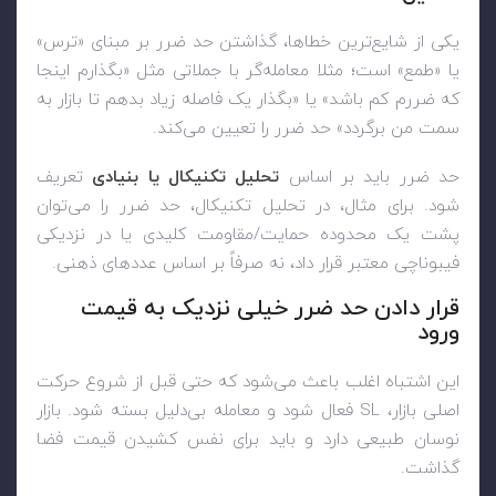
یکی از شایع‌ترین خطاها، گذاشتن حد ضرر بر مبنای «ترس»
یا «طمع» است؛ مثلا معامله‌گر با جملاتی مثل «بگذارم اینجا
که ضررم کم باشد» یا «بگذار یک فاصله زیاد بدهم تا بازار به
سمت من برگردد» حد ضرر را تعیین می‌کند.
حد ضرر باید بر اساس
تحلیل تکنیکال یا بنیادی
تعریف
شود. برای مثال، در تحلیل تکنیکال، حد ضرر را می‌توان
پشت یک محدوده حمایت/مقاومت کلیدی یا در نزدیکی
فیبوناچی معتبر قرار داد، نه صرفاً بر اساس عددهای ذهنی.
قرار دادن حد ضرر خیلی نزدیک به قیمت
ورود
این اشتباه اغلب باعث می‌شود که حتی قبل از شروع حرکت
اصلی بازار، SL فعال شود و معامله بی‌دلیل بسته شود. بازار
نوسان طبیعی دارد و باید برای نفس کشیدن قیمت فضا
گذاشت.