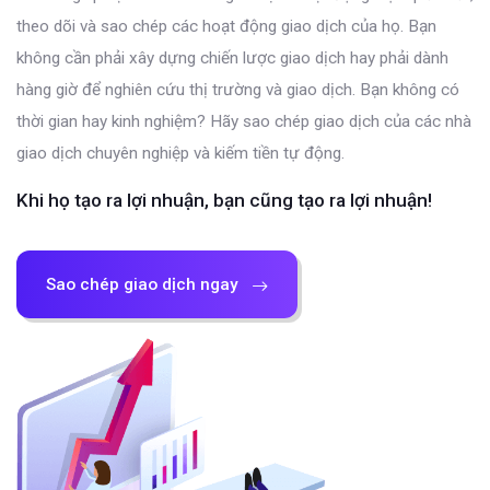
theo dõi và sao chép các hoạt động giao dịch của họ. Bạn
không cần phải xây dựng chiến lược giao dịch hay phải dành
hàng giờ để nghiên cứu thị trường và giao dịch. Bạn không có
thời gian hay kinh nghiệm? Hãy sao chép giao dịch của các nhà
giao dịch chuyên nghiệp và kiếm tiền tự động.
Khi họ tạo ra lợi nhuận, bạn cũng tạo ra lợi nhuận!
Sao chép giao dịch ngay