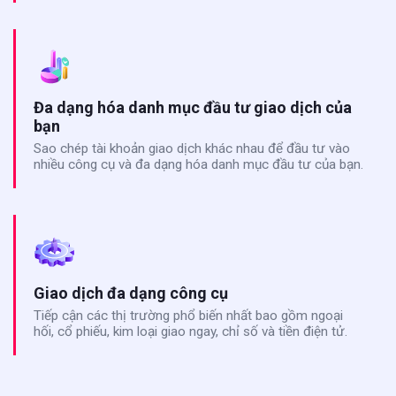
Đa dạng hóa danh mục đầu tư giao dịch của
bạn
Sao chép tài khoản giao dịch khác nhau để đầu tư vào
nhiều công cụ và đa dạng hóa danh mục đầu tư của bạn.
Giao dịch đa dạng công cụ
Tiếp cận các thị trường phổ biến nhất bao gồm ngoại
hối, cổ phiếu, kim loại giao ngay, chỉ số và tiền điện tử.