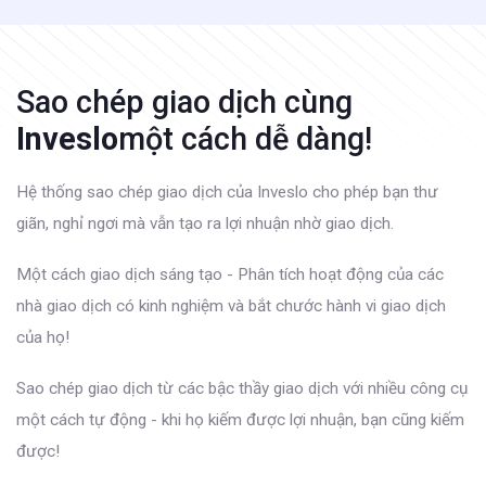
Sao chép giao dịch cùng
Inveslo
một cách dễ dàng!
Hệ thống sao chép giao dịch của Inveslo cho phép bạn thư
giãn, nghỉ ngơi mà vẫn tạo ra lợi nhuận nhờ giao dịch.
Một cách giao dịch sáng tạo - Phân tích hoạt động của các
nhà giao dịch có kinh nghiệm và bắt chước hành vi giao dịch
của họ!
Sao chép giao dịch từ các bậc thầy giao dịch với nhiều công cụ
một cách tự động - khi họ kiếm được lợi nhuận, bạn cũng kiếm
được!