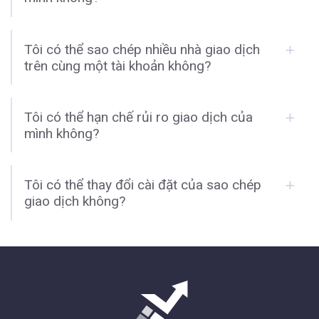
Tôi có thể sao chép nhiều nhà giao dịch
trên cùng một tài khoản không?
Tôi có thể hạn chế rủi ro giao dịch của
mình không?
Tôi có thể thay đổi cài đặt của sao chép
giao dịch không?