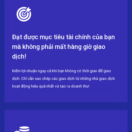
Đạt được mục tiêu tài chính của bạn
mà không phải mất hàng giờ giao
dịch!
Kiếm lợi nhuận ngay cả khi bạn không có thời gian để giao
dịch. Chỉ cần sao chép các giao dịch từ những nhà giao dịch
hoạt động hiệu quả nhất và tạo ra doanh thu!