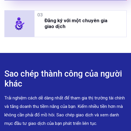
03
Đăng ký với một chuyên gia
giao dịch
Sao chép thành công của người
khác
Trải nghiệm cách dễ dàng nhất để tham gia thị trường tài chính
và tăng doanh thu tiềm năng của bạn. Kiếm nhiều tiền hơn mà
không cần phải đổ mồ hôi. Sao chép giao dịch và xem danh
mục đầu tư giao dịch của bạn phát triển liên tục.