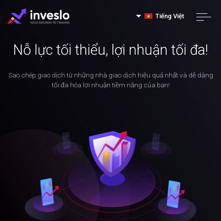
Tiếng Việt
Nỗ lực tối thiểu, lợi nhuận tối đa!
Sao chép giao dịch từ những nhà giao dịch hiệu quả nhất và dễ dàng
tối đa hóa lợi nhuận tiềm năng của bạn!