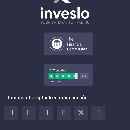
Theo dõi chúng tôi trên mạng xã hội